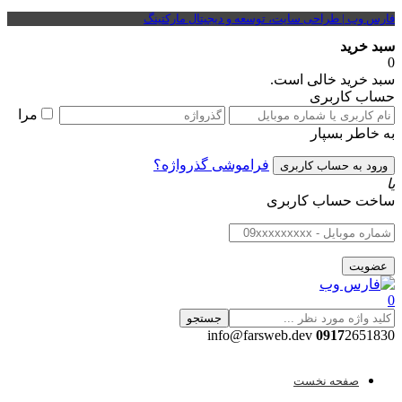
فارس وب | طراحی سایت، توسعه و دیجیتال مارکتینگ
سبد خرید
0
سبد خرید خالی است.
حساب کاربری
مرا
به خاطر بسپار
فراموشی گذرواژه؟
یا
ساخت حساب کاربری
0
جستجو
0917
2651830 info@farsweb.dev
صفحه نخست