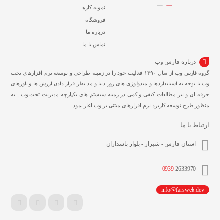
نمونه کارها
فروشگاه
درباره ما
تماس با ما
درباره فارس وب
گروه فارس وب از سال ۱۳۹۰ فعالیت خود را در زمینه طراحی و توسعه نرم افزارهای تحت
وب با توجه به استانداردها و متدولوژی های روز دنیا و مد نظر قرار دادن ارزش ها و باورهای
حرفه ای و نیز مطالعات کیفی و کمی در زمینه سیستم های یکپارچه مدیریت تحت وب , به
منظور طرح,توسعه کاربرد نرم افزارهای مبتنی بر وب اغاز نمود.
ارتباط با ما
استان فارس - شیراز - بلوار پاسداران
0939
2633970
info@farsweb.dev