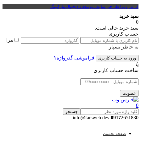
فارس وب | طراحی سایت، توسعه و دیجیتال مارکتینگ
سبد خرید
0
سبد خرید خالی است.
حساب کاربری
مرا
به خاطر بسپار
فراموشی گذرواژه؟
یا
ساخت حساب کاربری
0
جستجو
0917
2651830 info@farsweb.dev
صفحه نخست