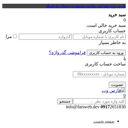
فارس وب | طراحی سایت، توسعه و دیجیتال مارکتینگ
سبد خرید
0
سبد خرید خالی است.
حساب کاربری
مرا
به خاطر بسپار
فراموشی گذرواژه؟
یا
ساخت حساب کاربری
0
جستجو
0917
2651830 info@farsweb.dev
صفحه نخست