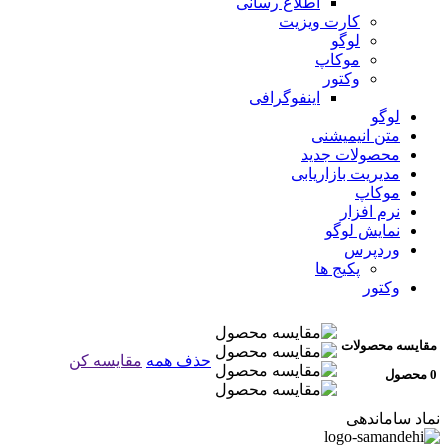
اطلاع رسانی
کارت ویزیت
لوگو
موکاپ
وکتور
اینفوگرافی
لوگو
متن انیمیشنی
محصولات جدید
مدیریت بازاریابی
موکاپ
نرم افزار
نمایش لوگو
وردپرس
پکیج ها
وکتور
مقایسه محصولات
حذف همه
مقایسه کن
0 محصول
نماد ساماندهی