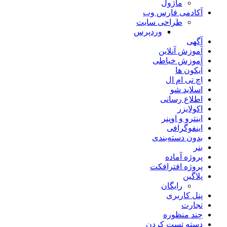
ماژول
آکادمی فارس وب
طراحی سایت
وردپرس
آگهی
آموزش آنلاین
آموزش خیاطی
آیکون ها
اچ تی ام ال
اسلاید شو
اطلاع رسانی
اکولایزر
اینترو و اوپنر
اینفوگرافی
بدون دسته‌بندی
بنر
پروژه آماده
پروژه افترافکت
پلاگین
رایگان
پنل کاربری
تجارت
چند منظوره
دسته تست کردن