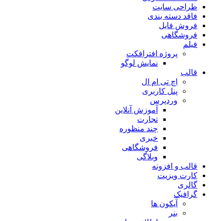
طراحی سایت
فاقد دسته بندی
فروش فایل
فروشگاهی
فیلم
پروژه افترافکت
نمایش لوگو
قالب
اچ تی ام ال
پنل کاربری
وردپرس
آموزش آنلاین
تجارت
چند منظوره
خبری
فروشگاهی
وبلاگی
قالب و افزونه
کارت ویزیت
گالری
گرافیک
آیکون ها
بنر