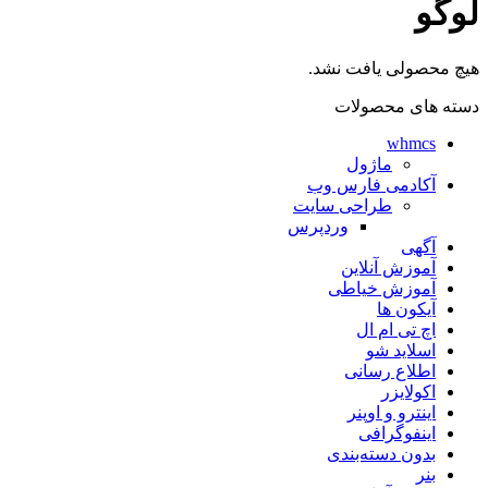
لوگو
هیچ محصولی یافت نشد.
دسته های محصولات
whmcs
ماژول
آکادمی فارس وب
طراحی سایت
وردپرس
آگهی
آموزش آنلاین
آموزش خیاطی
آیکون ها
اچ تی ام ال
اسلاید شو
اطلاع رسانی
اکولایزر
اینترو و اوپنر
اینفوگرافی
بدون دسته‌بندی
بنر