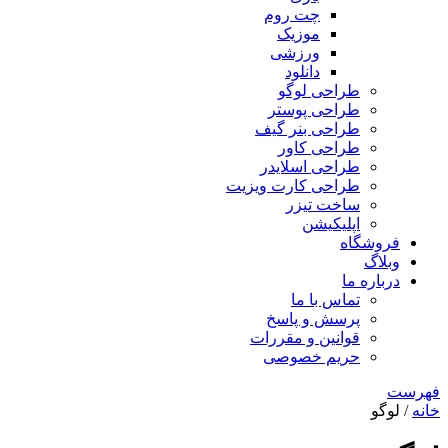
چت روم
موزیک
ورزشی
دانلود
طراحی لوگو
طراحی پوستر
طراحی بنر گیف
طراحی کاور
طراحی اسلایدر
طراحی کارت ویزیت
ساخت تیزر
اپلیکیشن
فروشگاه
وبلاگ
درباره ما
تماس با ما
پرسش و پاسخ
قوانین و مقررات
حریم خصوصی
فهرست
خانه
/ لوگو