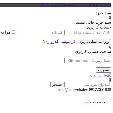
فارس وب | طراحی سایت، توسعه و دیجیتال مارکتینگ
سبد خرید
0
سبد خرید خالی است.
حساب کاربری
مرا به
فراموشی گذرواژه؟
یا
ساخت حساب کاربری
0
جستجو
0917
2651830 info@farsweb.dev
صفحه نخست