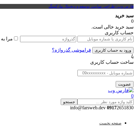
فارس وب | طراحی سایت، توسعه و دیجیتال مارکتینگ
سبد خرید
0
سبد خرید خالی است.
حساب کاربری
مرا به
فراموشی گذرواژه؟
یا
ساخت حساب کاربری
0
جستجو
0917
2651830 info@farsweb.dev
صفحه نخست