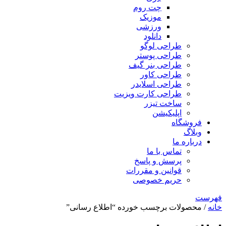
چت روم
موزیک
ورزشی
دانلود
طراحی لوگو
طراحی پوستر
طراحی بنر گیف
طراحی کاور
طراحی اسلایدر
طراحی کارت ویزیت
ساخت تیزر
اپلیکیشن
فروشگاه
وبلاگ
درباره ما
تماس با ما
پرسش و پاسخ
قوانین و مقررات
حریم خصوصی
فهرست
خانه
/ محصولات برچسب خورده “اطلاع رسانی”