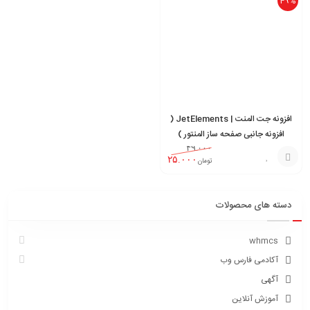
49%
افزونه جت المنت | JetElements (
افزونه جانبی صفحه ساز المنتور )
۴۹.۰۰۰
۲۵.۰۰۰
تومان
افزودن
به
دسته های محصولات
سبد
whmcs
آکادمی فارس وب
آگهی
آموزش آنلاین