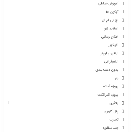
آموزش خیاطی
آیکون ها
اچ تی ام ال
اسلاید شو
اطلاع رسانی
اکولایزر
اینترو و اوپنر
اینفوگرافی
بدون دسته‌بندی
بنر
پروژه آماده
پروژه افترافکت
پلاگین
پنل کاربری
تجارت
چند منظوره