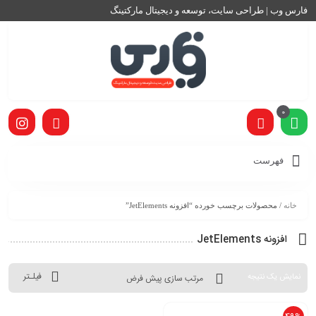
فارس وب | طراحی سایت، توسعه و دیجیتال مارکتینگ
0
فهرست
خانه
/ محصولات برچسب خورده “افزونه JetElements”
افزونه JetElements
فیلـتر
نمایش یک نتیجه