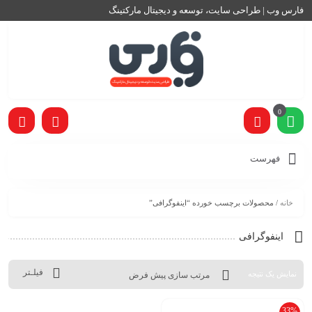
فارس وب | طراحی سایت، توسعه و دیجیتال مارکتینگ
0
فهرست
خانه
/ محصولات برچسب خورده “اینفوگرافی”
اینفوگرافی
فیلـتر
نمایش یک نتیجه
33%