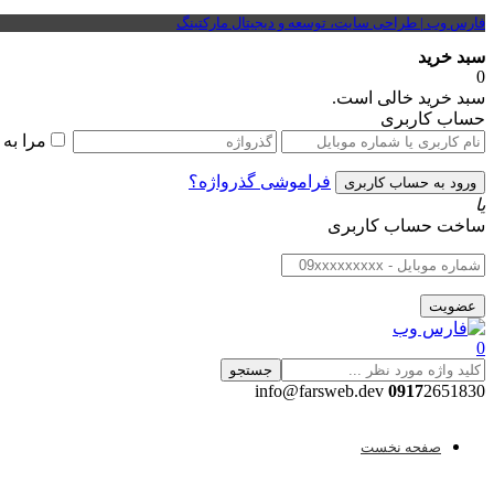
فارس وب | طراحی سایت، توسعه و دیجیتال مارکتینگ
سبد خرید
0
سبد خرید خالی است.
حساب کاربری
مرا به
فراموشی گذرواژه؟
یا
ساخت حساب کاربری
0
جستجو
0917
2651830 info@farsweb.dev
صفحه نخست