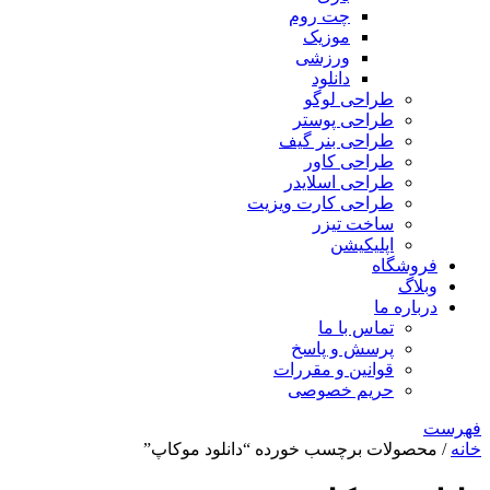
چت روم
موزیک
ورزشی
دانلود
طراحی لوگو
طراحی پوستر
طراحی بنر گیف
طراحی کاور
طراحی اسلایدر
طراحی کارت ویزیت
ساخت تیزر
اپلیکیشن
فروشگاه
وبلاگ
درباره ما
تماس با ما
پرسش و پاسخ
قوانین و مقررات
حریم خصوصی
فهرست
خانه
/ محصولات برچسب خورده “دانلود موکاپ”