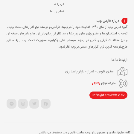
درباره ما
تماس با ما
درباره فارس وب
گروه فارس وب از سال ۱۳۹۰ فعالیت خود را در زمینه طراحی و توسعه نرم افزارهای تحت وب با
توجه به استانداردها و متدولوژی های روز دنیا و مد نظر قرار دادن ارزش ها و باورهای حرفه ای
و نیز مطالعات کیفی و کمی در زمینه سیستم های یکپارچه مدیریت تحت وب , به منظور
طرح,توسعه کاربرد نرم افزارهای مبتنی بر وب اغاز نمود.
ارتباط با ما
استان فارس - شیراز - بلوار پاسداران
0939
2633970
info@farsweb.dev
کلیه حقوق مادی و معنوی برای وب سایت فارس وب محفوظ می باشد.