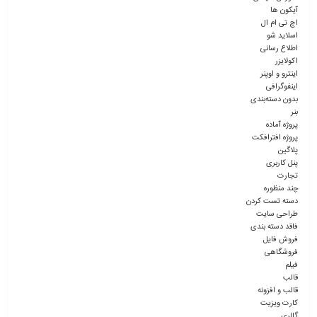
آیکون ها
اچ تی ام ال
اسلاید شو
اطلاع رسانی
اکولایزر
اینترو و اوپنر
اینفوگرافی
بدون دسته‌بندی
بنر
پروژه آماده
پروژه افترافکت
پلاگین
پنل کاربری
تجارت
چند منظوره
دسته تست کردن
طراحی سایت
فاقد دسته بندی
فروش فایل
فروشگاهی
فیلم
قالب
قالب و افزونه
کارت ویزیت
گالری