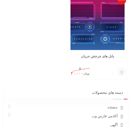
پانل های چرخش جریان
۵۰.۰۰۰
۲۰.۰۰۰
تومان
افزودن
به
دسته های محصولات
سبد
whmcs
آکادمی فارس وب
آگهی