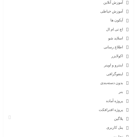
آموزش آنلاین
آموزش خیاطی
آیکون ها
اچ تی ام ال
اسلاید شو
اطلاع رسانی
اکولایزر
اینترو و اوپنر
اینفوگرافی
بدون دسته‌بندی
بنر
پروژه آماده
پروژه افترافکت
پلاگین
پنل کاربری
تجارت