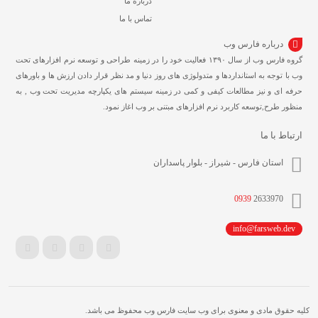
درباره ما
تماس با ما
درباره فارس وب
گروه فارس وب از سال ۱۳۹۰ فعالیت خود را در زمینه طراحی و توسعه نرم افزارهای تحت
وب با توجه به استانداردها و متدولوژی های روز دنیا و مد نظر قرار دادن ارزش ها و باورهای
حرفه ای و نیز مطالعات کیفی و کمی در زمینه سیستم های یکپارچه مدیریت تحت وب , به
منظور طرح,توسعه کاربرد نرم افزارهای مبتنی بر وب اغاز نمود.
ارتباط با ما
استان فارس - شیراز - بلوار پاسداران
0939
2633970
info@farsweb.dev
کلیه حقوق مادی و معنوی برای وب سایت فارس وب محفوظ می باشد.