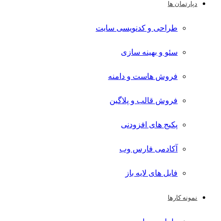
دپارتمان ها
طراحی و کدنویسی سایت
سئو و بهینه سازی
فروش هاست و دامنه
فروش قالب و پلاگین
پکیج های افزودنی
آکادمی فارس وب
فایل های لایه باز
نمونه کارها