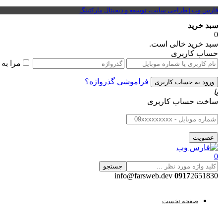
فارس وب | طراحی سایت، توسعه و دیجیتال مارکتینگ
سبد خرید
0
سبد خرید خالی است.
حساب کاربری
مرا به
فراموشی گذرواژه؟
یا
ساخت حساب کاربری
0
جستجو
0917
2651830 info@farsweb.dev
صفحه نخست