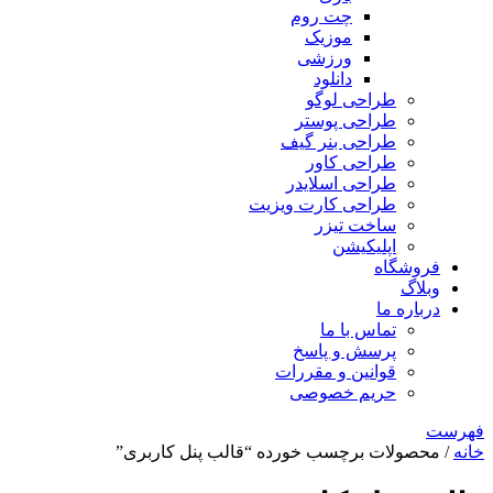
چت روم
موزیک
ورزشی
دانلود
طراحی لوگو
طراحی پوستر
طراحی بنر گیف
طراحی کاور
طراحی اسلایدر
طراحی کارت ویزیت
ساخت تیزر
اپلیکیشن
فروشگاه
وبلاگ
درباره ما
تماس با ما
پرسش و پاسخ
قوانین و مقررات
حریم خصوصی
فهرست
خانه
/ محصولات برچسب خورده “قالب پنل کاربری”