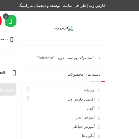
فارس وب | طراحی سایت، توسعه و دیجیتال مارکتینگ
0
صفحه
خانه
/ محصولات برچسب خورده “Adrenalin”
alin
دسته های محصولات
نمایش یک 
whmcs
آکادمی فارس وب
آگهی
آموزش آنلاین
آموزش خیاطی
آیکون ها