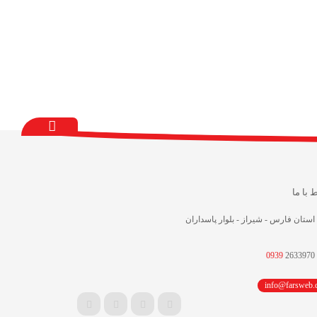
ط با ما
استان فارس - شیراز - بلوار پاسداران
0939
2633970
info@farsweb.