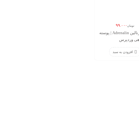
۹۹.۰۰۰
تومان
قالب آدرنالین Adrenalin | پوسته
هی وردپرس
افزودن به سبد