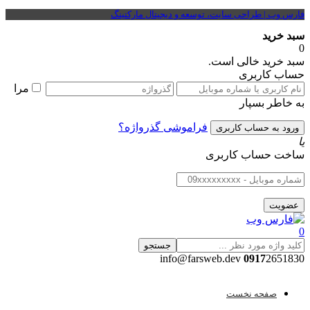
فارس وب | طراحی سایت، توسعه و دیجیتال مارکتینگ
سبد خرید
0
سبد خرید خالی است.
حساب کاربری
مرا
به خاطر بسپار
فراموشی گذرواژه؟
یا
ساخت حساب کاربری
0
جستجو
0917
2651830 info@farsweb.dev
صفحه نخست