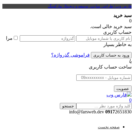
فارس وب | طراحی سایت، توسعه و دیجیتال مارکتینگ
سبد خرید
0
سبد خرید خالی است.
حساب کاربری
مرا
به خاطر بسپار
فراموشی گذرواژه؟
یا
ساخت حساب کاربری
0
جستجو
0917
2651830 info@farsweb.dev
صفحه نخست