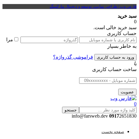
فارس وب | طراحی سایت، توسعه و دیجیتال مارکتینگ
سبد خرید
0
سبد خرید خالی است.
حساب کاربری
مرا
به خاطر بسپار
فراموشی گذرواژه؟
یا
ساخت حساب کاربری
0
جستجو
0917
2651830 info@farsweb.dev
صفحه نخست