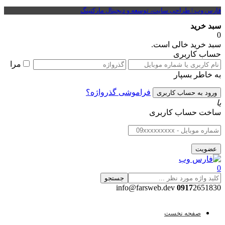
فارس وب | طراحی سایت، توسعه و دیجیتال مارکتینگ
سبد خرید
0
سبد خرید خالی است.
حساب کاربری
مرا
به خاطر بسپار
فراموشی گذرواژه؟
یا
ساخت حساب کاربری
0
جستجو
0917
2651830 info@farsweb.dev
صفحه نخست