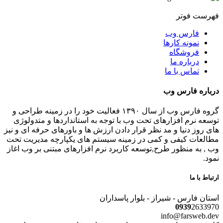
فهرست فوتر
فارس وب
نمونه کارها
فروشگاه
درباره ما
تماس با ما
درباره فارس وب
گروه فارس وب از سال ۱۳۹۰ فعالیت خود را در زمینه طراحی و
توسعه نرم افزارهای تحت وب با توجه به استانداردها و متدولوژی
های روز دنیا و مد نظر قرار دادن ارزش ها و باورهای حرفه ای و نیز
مطالعات کیفی و کمی در زمینه سیستم های یکپارچه مدیریت تحت
وب , به منظور طرح,توسعه کاربرد نرم افزارهای مبتنی بر وب اغاز
نمود.
ارتباط با ما
استان فارس - شیراز - بلوار پاسداران
0939
2633970
info@farsweb.dev