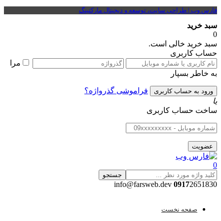
فارس وب | طراحی سایت، توسعه و دیجیتال مارکتینگ
سبد خرید
0
سبد خرید خالی است.
حساب کاربری
مرا
به خاطر بسپار
فراموشی گذرواژه؟
یا
ساخت حساب کاربری
0
جستجو
0917
2651830 info@farsweb.dev
صفحه نخست