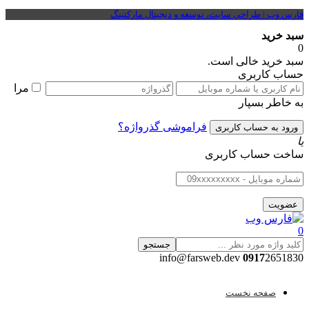
فارس وب | طراحی سایت، توسعه و دیجیتال مارکتینگ
سبد خرید
0
سبد خرید خالی است.
حساب کاربری
مرا
به خاطر بسپار
فراموشی گذرواژه؟
یا
ساخت حساب کاربری
0
جستجو
0917
2651830 info@farsweb.dev
صفحه نخست