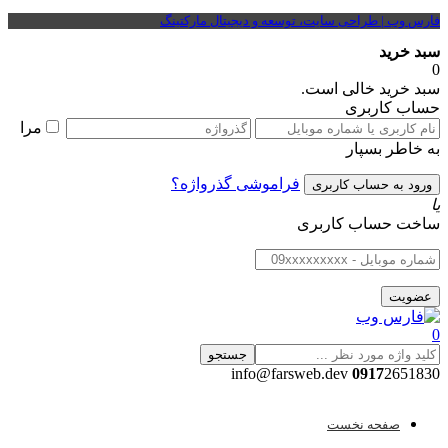
فارس وب | طراحی سایت، توسعه و دیجیتال مارکتینگ
سبد خرید
0
سبد خرید خالی است.
حساب کاربری
مرا
به خاطر بسپار
فراموشی گذرواژه؟
یا
ساخت حساب کاربری
0
جستجو
0917
2651830 info@farsweb.dev
صفحه نخست