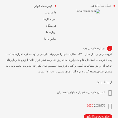
نماد ساماندهی
فهرست فوتر
فارس وب
نمونه کارها
فروشگاه
درباره ما
تماس با ما
درباره فارس وب
گروه فارس وب از سال ۱۳۹۰ فعالیت خود را در زمینه طراحی و توسعه نرم افزارهای تحت
وب با توجه به استانداردها و متدولوژی های روز دنیا و مد نظر قرار دادن ارزش ها و باورهای
حرفه ای و نیز مطالعات کیفی و کمی در زمینه سیستم های یکپارچه مدیریت تحت وب , به
منظور طرح,توسعه کاربرد نرم افزارهای مبتنی بر وب اغاز نمود.
ارتباط با ما
استان فارس - شیراز - بلوار پاسداران
0939
2633970
info@farsweb.dev