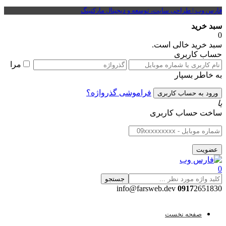
فارس وب | طراحی سایت، توسعه و دیجیتال مارکتینگ
سبد خرید
0
سبد خرید خالی است.
حساب کاربری
مرا
به خاطر بسپار
فراموشی گذرواژه؟
یا
ساخت حساب کاربری
0
جستجو
0917
2651830 info@farsweb.dev
صفحه نخست