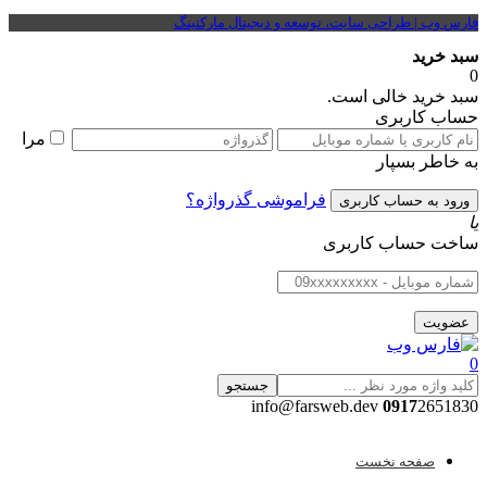
فارس وب | طراحی سایت، توسعه و دیجیتال مارکتینگ
سبد خرید
0
سبد خرید خالی است.
حساب کاربری
مرا
به خاطر بسپار
فراموشی گذرواژه؟
یا
ساخت حساب کاربری
0
جستجو
0917
2651830 info@farsweb.dev
صفحه نخست