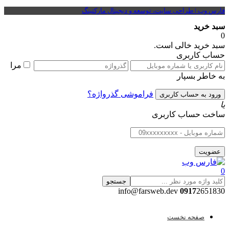
فارس وب | طراحی سایت، توسعه و دیجیتال مارکتینگ
سبد خرید
0
سبد خرید خالی است.
حساب کاربری
مرا
به خاطر بسپار
فراموشی گذرواژه؟
یا
ساخت حساب کاربری
0
جستجو
0917
2651830 info@farsweb.dev
صفحه نخست