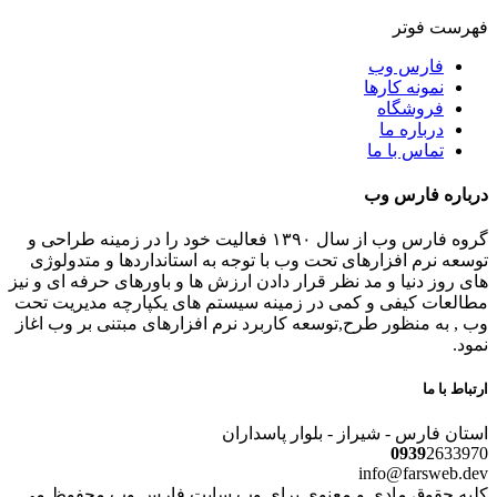
فهرست فوتر
فارس وب
نمونه کارها
فروشگاه
درباره ما
تماس با ما
درباره فارس وب
گروه فارس وب از سال ۱۳۹۰ فعالیت خود را در زمینه طراحی و
توسعه نرم افزارهای تحت وب با توجه به استانداردها و متدولوژی
های روز دنیا و مد نظر قرار دادن ارزش ها و باورهای حرفه ای و نیز
مطالعات کیفی و کمی در زمینه سیستم های یکپارچه مدیریت تحت
وب , به منظور طرح,توسعه کاربرد نرم افزارهای مبتنی بر وب اغاز
نمود.
ارتباط با ما
استان فارس - شیراز - بلوار پاسداران
0939
2633970
info@farsweb.dev
کلیه حقوق مادی و معنوی برای وب سایت فارس وب محفوظ می