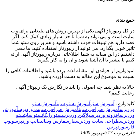
جمع بندی
در کل ریپورتاژ آگهی یکی از بهترین روش های تبلیغاتی برای وب
سایت است و می تواند به شما تا حد بسیار زیادی کمک کند، اگر
قصد دارید هم تبلیغات خوب داشته باشید و هم بر روی سئو شما
تاثیر خوبی بگذارد، می توانید از ریپورتاز استفاده کنید، ما سعی
داشتیم در این مقاله به شما اطلاعاتی درباره ریپورتاژ آگهی ارائه
کنیم تا بیشتر با آن آشنا شوید و آن را به کار بگیرید.
امیدواریم از خواندن این مقاله لذت برده باشید و اطلاعات کافی را
نسبت به موضوع این مقاله به دست آورده باشید.
حالا به نظر شما چه اصولی را باید در نگارش یک ریپوتاژ آگهی
رعایت کنیم؟
کلیدواژه :
آموزش سئو
آموزش سئو سایت
آموزش سئو
وردپرس
آموزش طراحی سایت
آموزش طراحی سایت وردپرس
آموزش
وردپرس
افزونه وردپرس
پلاگین وردپرس
سئو رایگان
سئو سایت
سئو
وردپرس
طراحی سایت وردپرس
فارس
فارس وب
قالب
قالب وردپرس
وب
وب
فارس
وردپرس
فارس وب
17 شهریور 1400