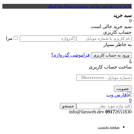
فارس وب | طراحی سایت، توسعه و دیجیتال مارکتینگ
سبد خرید
0
سبد خرید خالی است.
حساب کاربری
مرا
به خاطر بسپار
فراموشی گذرواژه؟
یا
ساخت حساب کاربری
0
جستجو
0917
2651830 info@farsweb.dev
صفحه نخست