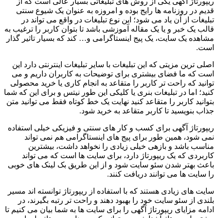
ریپورتاژ آگهی یکی از روش های تبلیغاتی بسیار عالی است که از
قدیم در روزنامه ها رایج بوده و امروزه به عنوان یک شیوع سنتی
تبلیغات از آن یاد می شود؛ این نوع تبلیغات در واقع می تواند در
قالب یک خبر و یا یک مقاله آموزشی باشد تا بتوان کاربر را ترغیب به
مشاهده یک سایت، یک پیج اینستاگرامی و… کند که بسیار تاثیر گذار
است.
اصلی ترین مزیتی که این تبلیغات با سایر تبلیغات اینترنتی دارد این
است که ما فضای بیشتری برای توضیحات به کاربران داریم و می
توانید که راحت تر کاربر را متقاعد به انجام کاری یا خرید محصولی
کنید؛ اما در تبلیغات بنری یا کلیکی این طور نیتس و برای این که شما
بتوانید کاربر را متقاعد کنید نهایت یک خط کوتاه فقط می توانید متن
جذاب بنویسید تا کاربر متقاعد به خرید شود.
ریپورتاژ آگهی برای کسب و کار های سنتی و فیزیکی خیلی استفاده
نمی شود، همین طور برای پیج های اینستاگرامی هم نمی تواند
مناسب باشد و بازهی خیلی زیادی را نخواهد داشت، بیشترین
کاربردی که یک ریپورتاژ دارد، برای سایت ها است که می تواند
باعث بهتر شدن سئو سایت شود و از این طریق بک لینک های خوبی
را سایت ها می توانند دریافت کنند.
سایت های زیادی هستند که با استفاده از ریپورتاژ توانسته اند مسیر
بلندی از سئو سایت خود را بهبود دهند و راحت تر رتبه بگیرند، در
ادامه مزایای ریپورتاژ آگهی را برای سایت ها به شما بیان می کنیم تا