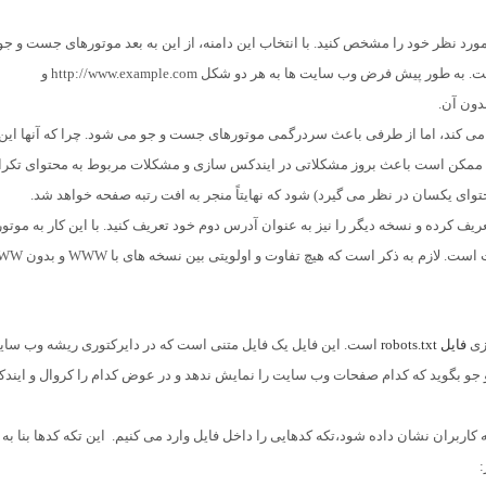
مورد نظر خود را مشخص کنید. با انتخاب این دامنه، از این به بعد موتورهای جست و جو 
طول عمر وب سایت) سایت شما را با این دامنه خواهند شناخت. به طور پیش فرض وب سایت ها به هر دو شکل http://www.example.com و
 می کند، اما از طرفی باعث سردرگمی موتورهای جست و جو می شود. چرا که آنها این 
ل ممکن است باعث بروز مشکلاتی در ایندکس سازی و مشکلات مربوط به محتوای تکرا
توای یکسان در نظر می گیرد) شود که نهایتاً منجر به افت رتبه صفحه خواهد شد.
یف کرده و نسخه دیگر را نیز به عنوان آدرس دوم خود تعریف کنید. با این کار به موتو
جست و جو می گویید که هر دو آدرس مربوط به یک وب سایت است. لازم به ذکر است ک
ازی
فایل robots.txt
است. این فایل یک فایل متنی است که در دایرکتوری ریشه وب سا
به موتورهای جست و جو بگوید که کدام صفحات وب سایت را نمایش ندهد و در عوض کدام را کروال و این
 صفحات به کاربران نشان داده شود،تکه کدهایی را داخل فایل وارد می کنیم. این تکه کدها بنا ب
: