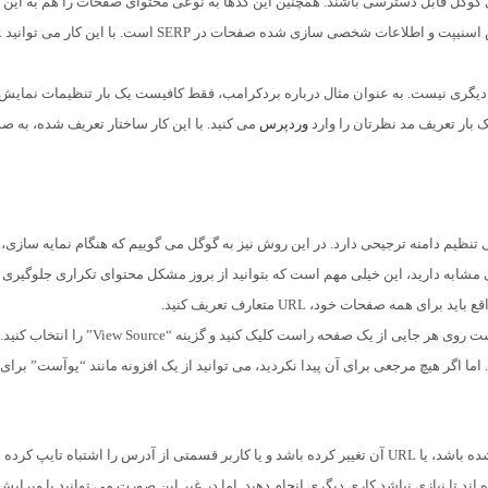
گوگل قابل دسترسی باشند. همچنین این کدها به نوعی محتوای صفحات را هم به این 
ها معرفی می
ه کار دیگری نیست. به عنوان مثال درباره بردکرامب، فقط کافیست یک بار تنظیمات نمایش
یک بار تعریف مد نظرتان را وارد
وردپرس
می کنید. با این کار ساختار تعریف شده، به ص
رف (Canonical URL) شباهت زیادی به مورد 1، یعنی تنظیم دامنه ترجیحی دارد. در این روش نیز به گوگل می گوییم که هنگام نمایه ساز
مشابه دارید، این خیلی مهم است که بتوانید از بروز مشکل محتوای تکراری جلوگیری ک
اگر نمی دانید که آیا صفحاتتان URL متعارف دارند یا نه، کافیست روی هر جایی از یک صفحه راست کلیک کنید و گزینه “View Source” را انتخاب کنید.
ررسی کنید. اما اگر هیچ مرجعی برای آن پیدا نکردید، می توانید از یک افزونه مانند “یوآست” برای
صفحه 404 زمانی نشان داده می شود که آن صفحه یا حذف شده باشد، یا URL آن تغییر کرده باشد و یا کاربر قسمتی از آدرس را اشتباه تایپ ک
ند تا نیازی نباشد کاری دیگری انجام دهید. اما در غیر این صورت می توانید با ویرایش