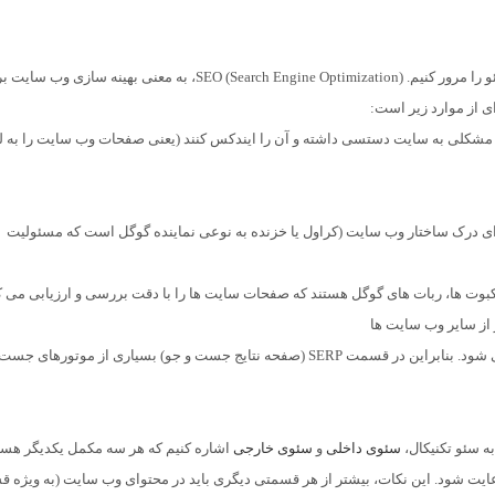
قبل از این که به سراغ سئو تکنیکال برویم، اول باید مفهوم سئو را مرور کنیم. SEO (Search Engine Optimization)، به معنی بهینه سازی 
 از موارد زیر است:
چ مشکلی به سایت دستسی داشته و آن را ایندکس کنند (یعنی صفحات وب سایت را به 
ی درک ساختار وب سایت (کراول یا خزنده به نوعی نماینده گوگل است که مسئولیت
وت ها، ربات های گوگل هستند که صفحات سایت ها را با دقت بررسی و ارزیابی می کن
 از سایر وب سایت ها
وقتی اهداف بالا محقق شود، یک وب سایت بهینه محسوب می شود. بنابراین در قسمت SERP (صفحه نتایج جست و جو) بسیاری از موتور
ه سئو تکنیکال،
سئوی داخلی
و
سئوی خارجی
اشاره کنیم که هر سه مکمل یکدیگر هستن
یت شود. این نکات، بیشتر از هر قسمتی دیگری باید در محتوای وب سایت (به ویژه 