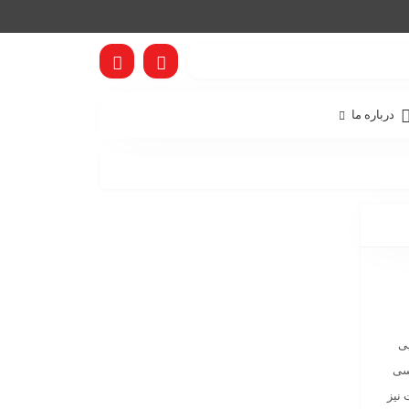
درباره ما
یی
م به زبانی ساده 12 مرحله اساسی
 نیز