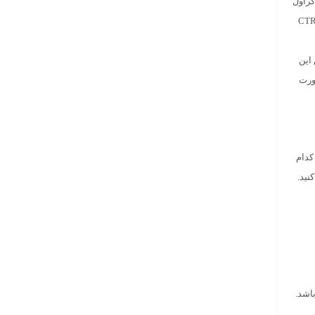
کراول
 کنند. دیگر مزیت داده های ساختار یافته، نمایش اسنیپت و اطلاعات شخصی سازی شده صفحات در SERP است. با این کار می توانید CTR
 این
ورت
ی، کدام
نید.
رده باشد.