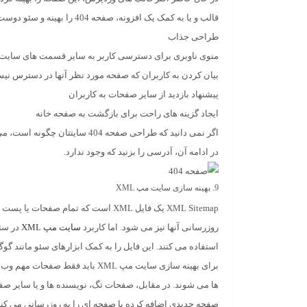
قالب و یا به کمک یک افزونه، صفحه 404 را بهینه و سئو دوست تر کنید. بهترین اِلِمان هایی که می توانید داخل صفحه 404 قرار دهید، عبارتند از:
طراحی جذاب
منوی ناوبری برای دسترسی کاربر به سایر قسمت های سایت
بیان کردن به کاربران که صفحه مورد نظر آنها در دسترس نیس
پیشنهاد بازدید از سایر صفحات به کاربران
ایجاد گزینه های راحت برای بازگشت به صفحه خانه
اگر نمی دانید که طراحی صفحه 04
در ادامه آن، آدرسی را بزنید که وجود ندارد.
9. بهینه سازی سایت مپ
XML
XML Sitemap یک فایل XML است که تما
روزرسانی آنها نیز می شود. اما کاربرد
سایت مپ XML
در سئو
استفاده می کنند. این فایل را به کمک ابزارهای سئو مانند گ
برای بهینه سازی سایت مپ XML بای
صفحه جدیدی اضافه کرده یا صفحه ای را به روزرسانی می کنید، مطمئن ش