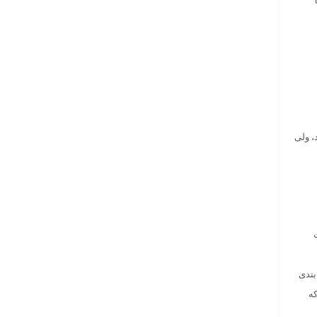
ید، ولی
 بندی
ضمناٌ زمانی که