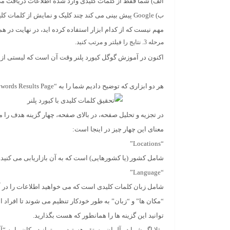
الف) شما فقط از کلمات کلیدی وارد شده اطلاعات دریافت می
ب) Google پیش بینی می کند چند کلیک و نمایش از کلمات کلیدی وارد شده دریافت می کنید.
مهم نیست که از کدام ابزار استفاده کرده اید، در نهایت در ه
مرحله 3. نتایج را فیلتر و مرتب کنید.
اکنون در آموزش گوگل کیورد پلنر وقت آن است که لیستی از 
هر دو ابزاری که توضیح دادیم شما را به “Keywords Results Page” می رسانند که به این شکل است:
در تجزیه و تحلیل صفحه، در بالای صفحه، چهار گزینه هدف را م
معنای این چهار چیز در اینجا است:
“Locations”
شامل کشور (یا کشورهایی) است که به آن بازاریابی می کنید.
“Language”
شامل زبان کلمات کلیدی است که می خواهید اطلاعات را در آ
“مکان ها”
و
“زبان”
به طور خودکار تنظیم می شوند تا افراد ا
توانید این گزینه ها را همانطور که هست بگذارید.
مثلا اگر شما در آلمان مستقر هستید. می توانید مکان را به “آلم