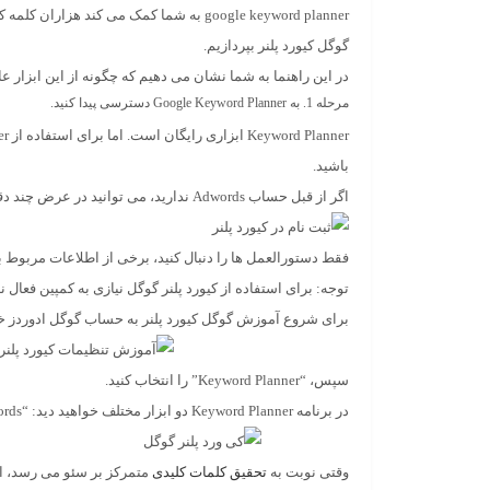
google keyword planner به شما کمک می کن
گوگل کیورد پلنر بپردازیم.
در این راهنما به شما نشان می دهیم که چگونه از این ابزار ع
مرحله 1. به
Google Keyword Planner
دسترسی پیدا کنید.
باشید.
اگر از قبل حساب Adwords ندارید، می توانید در عرض چند دقیقه حساب خود را راه اندازی کنید.
فقط دستورالعمل ها را دنبال کنید، برخی از اطلاعات مربوط به
توجه:
برای استفاده از کیورد پلنر گوگل نیازی به کمپین فعال ندارید. اما حداقل باید ords
برای شروع آموزش گوگل کیورد پلنر به حساب گوگل ادوردز خود و
سپس، “Keyword Planner” را انتخاب کنید.
در برنامه Keyword Planner دو ابزار مختلف خواهید دید: “Discover New Keywords” و “Get search volume and forecasts”.
وقتی نوبت به
تحقیق کلمات کلیدی
متمرکز بر سئو می رسد، این