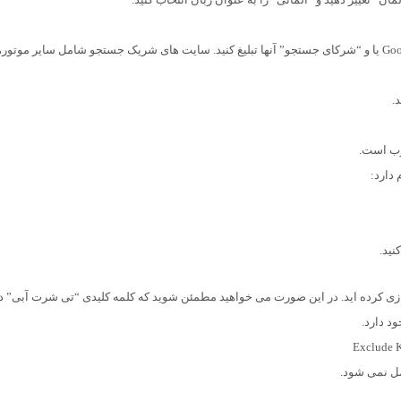
این فقط به این صورت است که شما می خواهید فقط در Google یا و “شرکای جستجو” آنها تبلیغ کنید. سایت های شریک جستجو شامل سایر موت
دارد:
نید.
دازی کرده اید. در این صورت می خواهید مطمئن شوید که کلمه کلیدی “تی شرت آبی” د
د دارد.
Exclude 