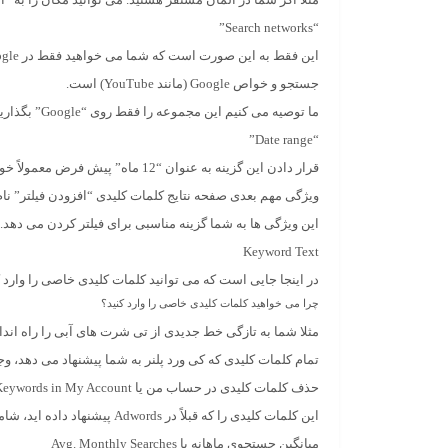
“Search networks”
جستجو و خواص Google (مانند YouTube) است.
ما توصیه می کنیم این مجموعه را فقط روی “Google” بگذارید.
“Date range”
قرار دادن این گزینه به عنوان “12 ماه” پیش فرض معمولاً خوب است.
ویژگی مهم بعدی صفحه نتایج کلمات کلیدی “افزودن فیلتر” نام 
این ویژگی ها به شما گزینه مناسبی برای فیلتر کردن می دهد.
Keyword Text
در اینجا جایی است که می توانید کلمات کلیدی خاصی را وارد ک
چرا می خواهید کلمات کلیدی خاصی را وارد کنید؟
مثلا شما به تازگی خط جدیدی از تی شرت های آبی را راه ان
تمام کلمات کلیدی که کی ورد پلنر به شما پیشنهاد می دهد، وجو
حذف کلمات کلیدی در حساب من یا
Keywords in My Account
این کلمات کلیدی را که قبلاً در Adwords پیشنهاد داده اید، شامل نمی شود.
میانگین جستجوی ماهانه یا
Avg. Monthly Searches