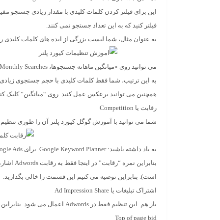
این برای فیلتر کردن کلمات کلیدی با مقدار زیادی جستجو مف
فیلتر کنید که به این تعداد جستجو نمی کنند.
به عنوان مثال، شما لیست بزرگی از ایده های کلمات کلیدی را
می توانید روی «میانگین ماهانه جستجوها، Avg Monthly Searches »برای مرتب سازی نتایج کلیک کنید.
به این ترتیب، شما فقط کلمات کلیدی با حجم جستجوی زیادی 
همچنین می توانید برعکس عمل کنید. روی “میانگین” کلیک کنی
رقابت یا Competition
شما می توانید با آموزش گوگل کیورد پلنر آن را طوری تنظیم ک
به یاد داشته باشید: Google Keyword Planner برای Google Ads طراحی شده است نه SEO.
است). بنابراین توصیه می کنیم این قسمت را خالی بگذارید.
اشتراک تبلیغات یا
Ad Impression Share
باز هم این تنظیم فقط در Adwords اعمال می شود. بنابراین به خاطر سئو می توان از این فیلتر چشم پوشی کرد.
Top of page
bid