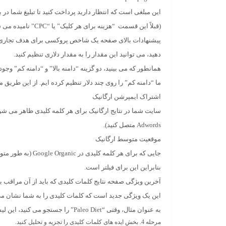
این مبلغی است که انتظار دارید پرداخت کنید تا تبلیغ شما در
(قبلاً این قسمت “هزینه برای هر کلیک” یا “CPC” نامیده می شد)
پیشنهادات بالای صفحه یک شاخص پروکسی برای هدف تجاری اس
دهید، می توانید این مقدار را به مقدار دلاری تنظیم کنید.
همانطور که می بینید، دو گزینه “دامنه بالا” و “دامنه کم” وجود 
ما “دامنه کم” را روی چند دلار تنظیم کرده ایم. از این طریق م
اشتراک ایمپرشن ارگانیک
Adwords متصل کنید).
موقعیت متوسط ارگانیک
جایی که برای هر کلمه کلیدی در Google Organic (به طور متوسط) رتبه بندی می کنید. برای این کار باید به GSC متصل شوید.
بنابراین این برای فیلتر است.
آخرین ویژگی صفحه نتایج کلمات کلیدی که باید از آن مراقب ب
این یک ویژگی جدید است که کلمات کلیدی را به شما نشان می 
به عنوان مثال، وقتی “Paleo Diet” را جستجو می کنید، این لیست از پیشنهادات را دریافت می کنید:
مرحله 4. بخش ایده های کلمات کلیدی را تجزیه و تحلیل کنید.