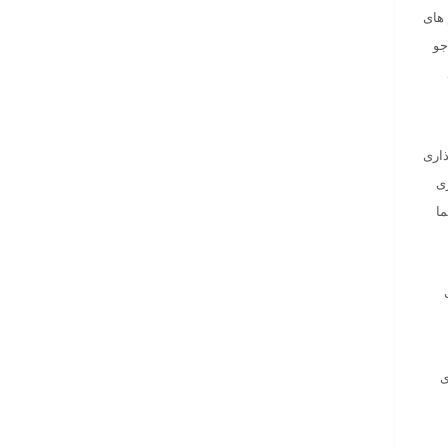
. وقتی الگوریتم های
جو
ذاری
ری
ما
ی