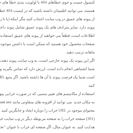
کنسول جست و جوی خطاهای 404 با 
هستند، می توانید اطمینان داشته باشید که در لیست 404 خطای خزیدن هیچ مورد دیگری وجود ندارد.
از پیوند های عمیق در وب سایت اجتناب کنید مگر اینکه (یا ت
پیوند دارد. سایر مترادف های یک پیوند عمیق شامل پیوند داخ
اطلاعات است، قطعاً می خواهید از پیوند های عمیق استفاده کن
صفحات محصول خود هستید که ممکن است با داشتن موجودی دیگر
ماهانه ترتیب دهید.
اگر این پیوند یک پیوند خارجی است، به وب سایت پیوند دهنده
شما اشتباهی انجام داده است، ارزش دارد که تماس بگیرید و 
کنید.
به مکان جدید می توانید از افزونه های متفاوتی مانند
oast seo
محتوای موجود در URL خراب را دوباره ایجاد و جایگزین کنید. بدانید که لینک شکسته چیست و آن را جایگزین یا دوباره ایجاد کنید.
(301) صفحه خراب را به صفحه مربوطه دیگر در وب سایت خ
هدایت کنید. به عنوان مثال، اگر صفحه ای خراب با عنوان “ن