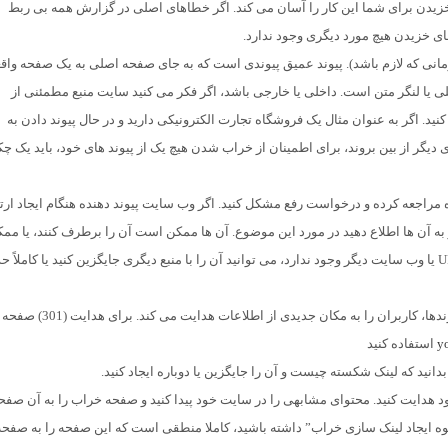
اولویت بندی خطا های خزیدن برای شما این کار را آسان می کند. اگر خطاهای اصلی در گزارش همه بی ربط
ا زمانی که لازم باشد). پیوند عمیق پیوندی است که به جای صفحه اصلی به یک صفحه واق
لی یا لنگر متن است. داخلی یا خارجی باشد، اگر فکر می کنید سایت منبع مطمئنی از
ید. اگر به عنوان مثال یک فروشگاه تجارت الکترونیکی دارید و در حال پیوند دادن به
 از بین بروند، برای اطمینان از خراب شدن هیچ یک از پیوند های خود، باید یک چ
 مراجعه کرده و درخواست رفع مشکل کنید. اگر وب سایت پیوند دهنده هنگام ایجاد ارتب
به آن ها اطلاع دهید در مورد این موضوع. آن ها ممکن است آن را برطرف کنند، یا مم
است شما یک فرصت پیوند با آن ها داشته باشید. اگر منبع URL یا وب سایت دیگر وجود ندارد، می توانید آن را با منبع دیگری جایگزین کنید یا کاملا
استفاده از مکانیسم های تغییر مسیر، که در صورت خرابی پیوندها، کاربران را به مکا
y
استفاده کنید
ود هدایت کنید. محتوای مشابهی را در سایت خود پیدا کنید و صفحه خراب را به آن صفح
حوه ایجاد لینک سازی خراب” داشته باشید، کاملا منطقی است که این صفحه را به صفحه