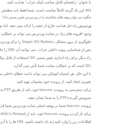
با عنوان “راهنمای کامل ساخت لینک خراب” هدایت کنید.
404 این یک گزینه کاملاً مناسب است. شما فقط باید مطمئن شوید که 404 را نشان می دهید.
چگونه می توان پیوند های شکسته را در وردپرس تغییر مسیر داد؟
وردپرس
راه حل هدایت خارج از جعبه را ارائه نمی دهد، اما د
وجود افزونه های زیاد در سایت وردپرس می تواند بر عملکرد 
جلوگیری از بروز مشکل، Simple 301 Redirect را برای وردپرس نصب کنید.
پس از شناسایی پیوند داخلی خراب ، می توانید آن URL را جایگزین کرده و به صفحه دیگری هدایت کنید:
301 است که بر عملکرد سایت شما تأثیر نمی گذارد.
تغییری ایجاد کنید، از پرونده خود پشتیبان تهیه کنید.
برای 
سرویس گیرنده FTP را به شما نشان دهند.
پرونده .htaccess شما در پوشه اصلی سایت وردپرس شما قرار دارد. این همان پوشه ای است که شامل پرونده هایی مانند wp-config.php است
برای باز کردن پرونده .htaccess خود، باید از Notepad یا TextEdit استفاده کنید.
اطلاعات زیر را وارد کنید (به یاد داشته باشید URL ها را با آدرس های خود جایگزین کنید):