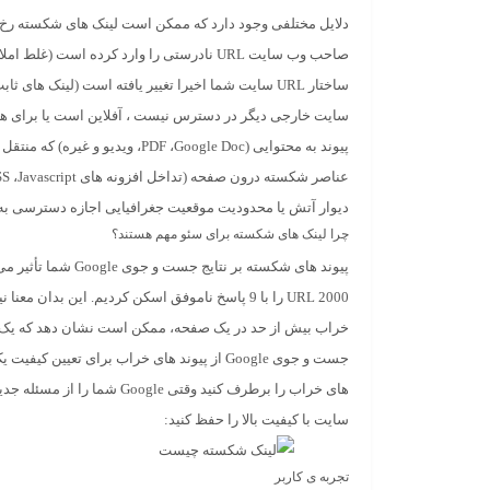
دلایل مختلفی وجود دارد که ممکن است لینک های شکسته رخ د
صاحب وب سایت URL نادرستی را وارد کرده است (غلط املایی، اشتباه تایپ شده و غیره).
ساختار URL سایت شما اخیرا تغییر یافته است (لینک های ثابت) بدون تغییر مسیر و باعث
سایت خارجی دیگر در دسترس نیست ، آفلاین است یا برای 
پیوند به محتوایی (PDF ،Google Doc، ویدیو و غیره) که منتقل شده یا حذف شده است.
عناصر شکسته درون صفحه (تداخل افزونه های HTML ،CSS ،Javascript یا CMS).
دیوار آتش یا محدودیت موقعیت جغرافیایی اجازه دسترسی به 
چرا لینک های شکسته برای سئو مهم هستند؟
2000 URL را با 9 پاسخ ناموفق اسکن کردیم. این
خراب بیش از حد در یک صفحه، ممکن است نشان دهد که یک سا
جست و جوی Google از پیوند های خراب برای تع
های خراب را برطرف کنید وقت
سایت با کیفیت بالا را حفظ کنید:
تجربه ی کاربر