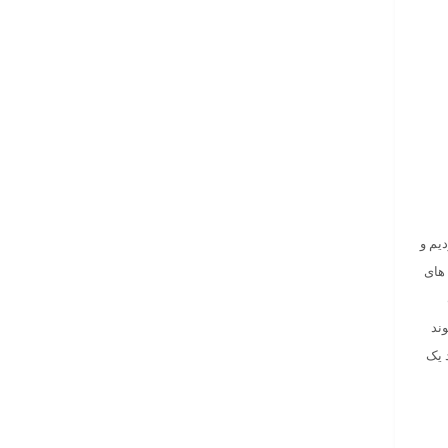
رسی کردیم و
 های
وند
ید یک