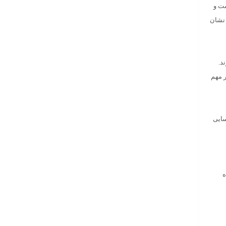
ست و
U ها را در وب سایت شما نشان
در مهم
نید از مشکلات خطای خزیدن ربات ها که توسط ربات های Google شناسایی
ه