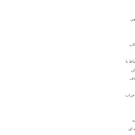
عی
کاپ
اط با
کن
ً حذف
ن جدیدی از اطلاعات هدایت می کند. برای هدایت (301) صفحه خراب
ه
 ای