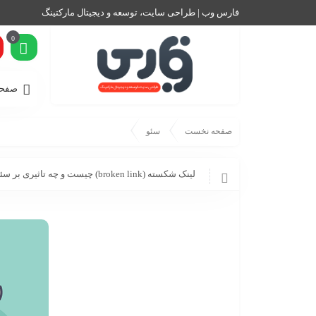
فارس وب | طراحی سایت، توسعه و دیجیتال مارکتینگ
0
صفحه
صفحه نخست
سئو
لینک شکسته (broken link) چیست و چه تاثیری بر سئو سایت می گذارد؟