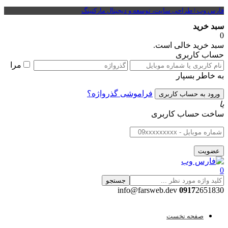
فارس وب | طراحی سایت، توسعه و دیجیتال مارکتینگ
سبد خرید
0
سبد خرید خالی است.
حساب کاربری
مرا
به خاطر بسپار
فراموشی گذرواژه؟
یا
ساخت حساب کاربری
0
جستجو
0917
2651830 info@farsweb.dev
صفحه نخست