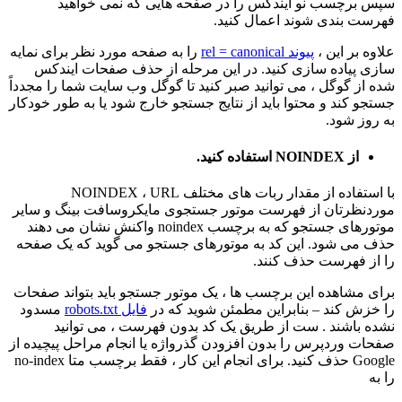
سپس برچسب نو ایندکس را در صفحه هایی که نمی خواهید
فهرست بندی شوند اعمال کنید.
علاوه بر این ،
پیوند rel = canonical
را به صفحه مورد نظر برای نمایه
سازی پیاده سازی کنید. در این مرحله از حذف صفحات ایندکس
شده از گوگل ، می توانید صبر کنید تا گوگل وب سایت شما را مجدداً
جستجو کند و محتوا باید از نتایج جستجو خارج شود یا به طور خودکار
به روز شود.
از NOINDEX استفاده کنید.
با استفاده از مقدار ربات های مختلف NOINDEX ، URL
موردنظرتان از فهرست موتور جستجوی مایکروسافت بینگ و سایر
موتورهای جستجو که به برچسب noindex واکنش نشان می دهند
حذف می شود. این کد به موتورهای جستجو می گوید که یک صفحه
را از فهرست حذف کنند.
برای مشاهده این برچسب ها ، یک موتور جستجو باید بتواند صفحات
را خزش کند – بنابراین مطمئن شوید که در
فایل robots.txt
مسدود
نشده باشند . ست از طریق یک کد بدون فهرست ، می توانید
صفحات وردپرس را بدون افزودن گذرواژه یا انجام مراحل پیچیده از
Google حذف کنید. برای انجام این کار ، فقط برچسب متا no-index
را به