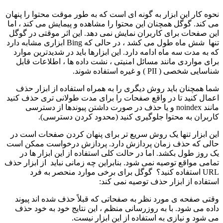
نحوه کار این ابزار به گونه ای است که به طور موقت محتوا را پنهان
می کند. گوگل همچنان این محتوا را مشاهده و پیمایش می کند ، اما
این صفحات برای کاربران نمایش نمی دهد. این اثر موقتی در گوگل
تنها شش ماه طول می کشد ، در حالی که Bing ابزاری مشابه دارد
که به مدت سه ماه ادامه دارد. این ابزارها باید در شدیدترین موارد
برای مواردی مانند مسائل امنیتی ، نشت داده ها ، اطلاعات قابل
شناسایی شخصی ( PII ) و غیره استفاده شوند.
شما همچنان باید روش دیگری را به همراه استفاده از ابزار حذف
اعمال کنید تا در واقع صفحات را برای مدت طولانی تری حذف کنید
مانند noindex و یا حذف در صورت داشتن پیوندها از دسترسی
کاربران به محتوا جلوگیری کنید (محدود کردن دسترسی).
این ابزار تنها یک روش سریع تر برای پنهان کردن صفحات است در
حالی که حذف زمان پردازش دارد. پردازش درخواست ممکن است
یک روز طول بکشد. اما در حالت کلی استفاده از این ابزار ها در
تمامی مواقع توصیه نمی شود. بنابراین چه زمانی نباید از ابزار حذف
URL استفاده کنید؟ گوگل برای برخی موارد منحصر به فرد
استفاده از ابزار حذف توصیه نمی کند:
وقتی صفحه ی مورد نظر به صفحاتی که قبلاً حذف شده اند پیوند
داده می شود. با به روزرسانی منظم ، این نتایج خود به خود حذف
می شود و نیازی به استفاده از این ابزار نیست.