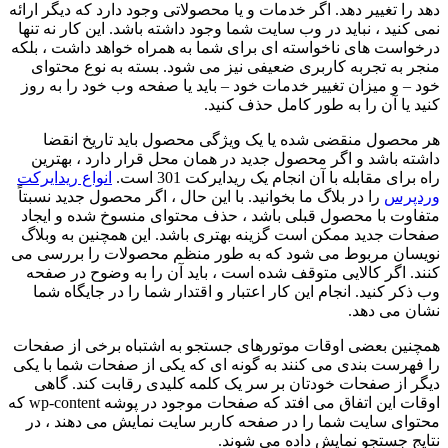
دهد را تغییر دهد. اگر خدمات و یا محصولاتی وجود دارد که دیگر ارائه
نمی کنید ، نباید در وب سایت شما وجود داشته باشد. این کار نه تنها
درخواست های ناخواسته ای برای شما به همراه خواهد داشت ، بلکه
منجر به تجربه کاربری ضعیفی نیز می شود. بسته به نوع محتوای
خود – و میزان تغییر خدمات خود – باید یا صفحه وب خود را به روز
کنید یا آن را به طور کامل حذف کنید.
هر محصول منقضی شده یا یک ویژگی محصول باید تاریخ انقضا
داشته باشد و اگر محصول جدید در همان محل قرار دارد ، بهترین
راه برای مقابله با آن انجام یک ریدایرکت 301 است.
انواع ریدایرکت
وردپرس
را در بلاگ ما بخوانید. با این حال ، اگر محصول جدید نسبتاً
متفاوت با محصول قبلی باشد ، حذف محتوای منسوخ شده و ایجاد
صفحات جدید ممکن است گزینه بهتری باشد. این همچنین به وبلاگ
نویسان مربوط می شود که به طور منظم محصولات را بررسی می
کنند. اگر کالایی متوقف شده است ، باید آن را به وضوح در صفحه
وب ذکر کنید. انجام این کار اعتبار و اقتدار شما را در جایگاه شما
نشان می دهد.
همچنین بعضی اوقات موتورهای جستجو به اشتباه برخی از صفحات
را فهرست بندی می کنند به گونه ای که یکی از صفحات شما با یکی
دیگر از صفحات خودتان بر سر یک کلمه کلیدی رقابت کند. گاهی
اوقات این اتفاق می افتد که صفحات موجود در پوشه wp-content که
محتوای سایت شما را در صفحه کاربر سایت نمایش می دهند ، در
نتایج جستجو نمایش داده می شوند.