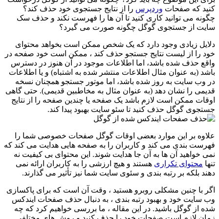
کنید که صفحات
وردپرس
را از نتایج جستجوی خود حذف کند؟
چگونه می توانید کاری کنید تا آن ها را فهرست نکند و حذف سک
سایت از جستجوی گوگل چگونه صورت می گیرد؟
دلایل زیادی وجود دارد که یک شخص ممکن است بخواهد محتوای
خود را از لیست نتایج جستجو حذف کند ، ممکن است خود صفحه در
واقع حذف شده باشد، اما اطلاعات موجود در آن هنوز در دسترس
باشد (به عنوان مثال اطلاعات منتشر شده به اشتباه) و یا اطلاعات
در وب سایت به روز شده باشد، اما موتور جستجو همچنان نسخه
قدیمی را نشان دهد (به عنوان مثال به مخاطبین قدیمی). حتی گاهی
اوقات ممکن است لازم باشد یک صفحه یا چندین صفحه را از نتایج
جستجوی گوگل حذف کنید تا سئو سایت بهبود پیدا کند.
علاوه بر این موارد بعضی اوقات گوگل صفحات خصوصی شما را
فهرست بندی می کند و کاربران را به صفحه هایی هدایت می کند که
نمی خواهید آن ها به آن جا هدایت شوند. این محتوای بی کیفیت نه
تنها
محتوای تکراری
هستند و هیچ ارزشی را به کاربران ارائه نمی
دهند بلکه بر رتبه بندی و سئوی سایت شما نیز تأثیر می گذارند.
اگر با چنین مشکلی روبرو هستید ، وقت آن است که برای پاکسازی
وب سایت خود و بهبود رتبه بندی ، به دنبال حذف صفحات ایندکس
شده از گوگل باشید. در این مقاله ، ما بررسی خواهیم کرد که چه
زمان لازم است صفحات خود را حذف کنید و روش های مختلفی