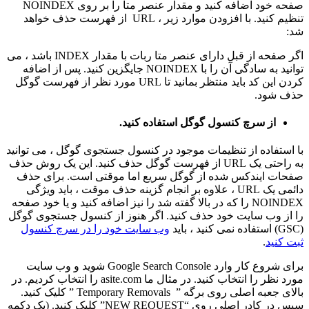
صفحه خود اضافه کنید و مقدار عنصر متا را بر روی NOINDEX
تنظیم کنید. با افزودن موارد زیر ، URL از فهرست حذف خواهد
شد:
اگر صفحه از قبل دارای عنصر متا ربات با مقدار INDEX باشد ، می
توانید به سادگی آن را با NOINDEX جایگزین کنید. پس از اضافه
کردن این کد باید منتظر بمانید تا URL مورد نظر از فهرست گوگل
حذف شود.
از سرچ کنسول گوگل استفاده کنید.
با استفاده از تنظیمات موجود در کنسول جستجوی گوگل ، می توانید
به راحتی یک URL از فهرست گوگل حذف کنید. این یک روش حذف
صفحات ایندکس شده از گوگل سریع اما موقتی است. برای حذف
دائمی یک URL ، علاوه بر انجام گزینه حذف موقت ، باید ویژگی
NOINDEX را که در بالا گفته شد را نیز اضافه کنید و یا خود صفحه
را از وب سایت خود حذف کنید. اگر هنوز از کنسول جستجوی گوگل
(GSC) استفاده نمی کنید ، باید
وب سایت خود را در سرچ کنسول
ثبت کنید
.
برای شروع کار وارد Google Search Console شوید و وب سایت
مورد نظر را انتخاب کنید. در مثال ما asite.com را انتخاب کردیم. در
بالای جعبه اصلی روی برگه ” Temporary Removals ” کلیک کنید.
سپس در کادر اصلی روی “NEW REQUEST” کلیک کنید. (یک دکمه