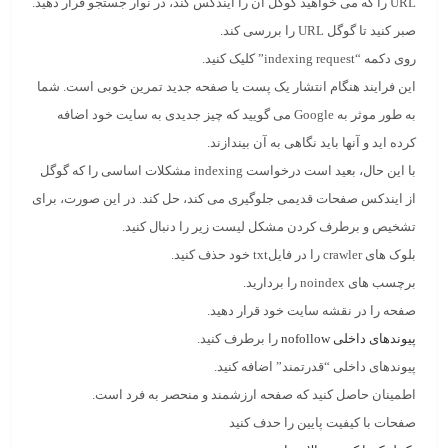
URL را که می خواهید گوگل آن را ایندکس کند، در نوار جستجو قرار دهید.
صبر کنید تا گوگل URL را بررسی کند.
روی دکمه “indexing request” کلیک کنید.
این فرایند هنگام انتشار یک پست یا صفحه جدید تمرین خوبی است. شما
به طور موثر به Google می گویید که چیز جدیدی به سایت خود اضافه
کرده اید و آنها باید نگاهی به آن بیندازند.
با این حال، بعید است درخواست indexing مشکلات اساسی را که گوگل
از ایندکس صفحات قدیمی جلوگیری می کند، حل کند. در این صورت، برای
تشخیص و برطرف کردن مشکل لیست زیر را دنبال کنید.
بلوک های crawler را در فایلtxt خود حذف کنید.
برچسب های noindex را بردارید.
صفحه را در نقشه سایت خود قرار دهید.
پیوندهای داخلی nofollow
را برطرف کنید.
پیوندهای داخلی “قدرتمند” اضافه کنید.
اطمینان حاصل کنید که صفحه ارزشمند و منحصر به فرد است.
صفحات با کیفیت پایین را حدف کنید