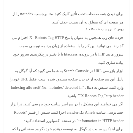
برای دیدن همه صفحات تحت تأثیر کلیک کنید. متا برچسب noindex را از
هر صفحه ای که متعلق به آن نیست حذف کنید.
روش 2: برچسب
X
Robots
‑
خزده های وب همچنین به عنوان پاسخ X ‑ Robots-Tag HTTP احترام می
گذارند. می توانید این کار را با استفاده از زبان برنامه نویسی سمت
سرور مانند PHP یا در پرونده .htaccess یا با تغییر در پیکربندی سرور خود
پیاده سازی کنید.
ابزار بازرسی URL در Search Console به شما می گوید که آیا گوگل به
دلیل این سرصفحه از خزیدن صفحه مسدود شده است. فقط URL خود را
وارد کنید، سپس به دنبال “Indexing allowed? No: ‘noindex’ detected in
‘X‑Robots-Tag’ http header” باشید.
اگر می خواهید این مشکل را در سراسر سایت خود بررسی کنید، در ابزار
حسابرسی سایت Ahrefs یک crawler اجرا کنید، سپس از فیلتر “Robots
information in HTTP header” در صفحه اکسپلورر استفاده کنید:
برای ایندکس سایت در گوگل به توسعه دهنده خود بگویید صفحاتی را که