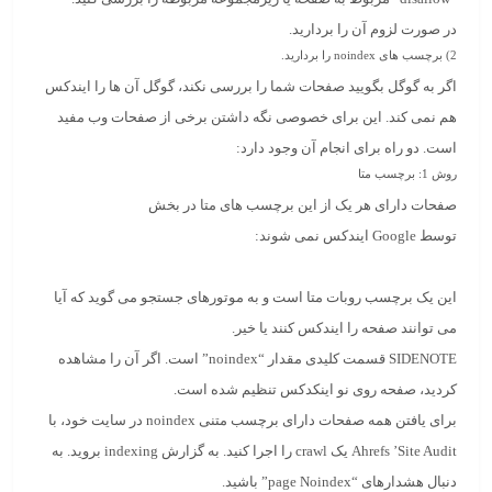
در صورت لزوم آن را بردارید.
2) برچسب های
noindex
را بردارید.
اگر به گوگل بگویید صفحات شما را بررسی نکند، گوگل آن ها را ایندکس
هم نمی کند. این برای خصوصی نگه داشتن برخی از صفحات وب مفید
است. دو راه برای انجام آن وجود دارد:
روش 1: برچسب متا
صفحات دارای هر یک از این برچسب های متا در بخش
توسط Google ایندکس نمی شوند:
این یک برچسب روبات متا است و به موتورهای جستجو می گوید که آیا
می توانند صفحه را ایندکس کنند یا خیر.
SIDENOTE قسمت کلیدی مقدار “noindex” است. اگر آن را مشاهده
کردید، صفحه روی نو اینکدکس تنظیم شده است.
برای یافتن همه صفحات دارای برچسب متنی noindex در سایت خود، با
Ahrefs ’Site Audit یک crawl را اجرا کنید. به گزارش indexing بروید. به
دنبال هشدارهای “page Noindex” باشید.