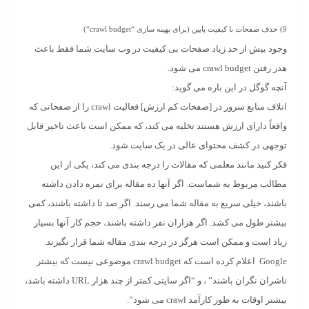
9)
حذف صفحات با کیفیت پایین (برای بهینه سازی “
crawl budget
“)
وجود بیش از حد زیاد صفحات بی کیفیت در وب سایت شما فقط باعث
هدر رفتن crawl budget می شود.
آنچه گوگل در این باره می گوید:
اتلاف منابع سرور در [صفحات کم ارزش] فعالیت crawl را از صفحاتی که
واقعاً دارای ارزش هستند تخلیه می کند، که ممکن است باعث تاخیر قابل
توجهی در کشف محتوای عالی در یک سایت شود.
فکر کنید مانند معلمی که مقالات را درجه بندی می کند، یکی از این
مطالب مربوط به شماست. اگر آنها ده مقاله برای نمره دادن داشته
باشند، خیلی سریع به مقاله شما می رسند. اگر صد تا داشته باشند، کمی
بیشتر طول می کشد. اگر هزاران نفر داشته باشند، حجم کار آنها بسیار
زیاد است و ممکن است هرگز در درجه بندی مقاله شما قرار نگیرند.
Google اعلام کرده است که crawl budget موضوعی نیست که بیشتر
ناشران نگران باشند” ، و “اگر سایتی کمتر از چند هزار URL داشته باشد،
بیشتر اوقات به طور کارآمد crawl می شود”.