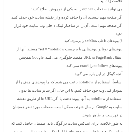
علامت زده اید.
می توانید صفحات orphan را به یکی از دو روش اصلاح کنید:
اگر صفحه مهم نیست، آن را حذف کرده و از نقشه سایت خود حذف کنید.
اگر صفحه مهم است، آن را در ساختار لینک داخلی وب سایت خود قرار
دهید.
6)
پیوندهای داخلی
nofollow
را برطرف کنید.
پیوندهای نوفالو پیوندهایی با برچسب rel = “nofollow” هستند. آنها از
انتقال PageRank به URL مقصد جلوگیری می کنند. Google همچنین
پیوندهای nofollow را crawl نمی کند.
آنچه گوگل در این باره می گوید:
اساساً، استفاده از nofollow باعث می شود که ما پیوندهای هدف را از
نمودار کلی وب خود حذف کنیم. با این حال، اگر سایر سایت ها بدون
استفاده از nofollow به آنها پیوند دهند، یا اگر URL ها از طریق نقشه
سایت به Google ارسال شوند، ممکن است صفحات مورد نظر همچنان
در فهرست ما ظاهر شوند.
به طور خلاصه، برای ایندکس سایت در گوگل باید اطمینان حاصل کنید که
تمام لینک های داخلی به صفحه های قابل ایندکس شدن دنبال می شوند.