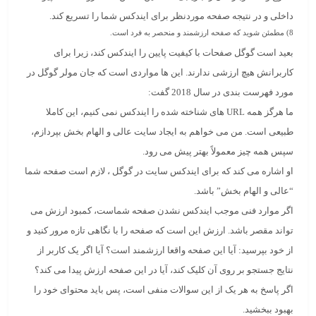
داخلی و در نتیجه صفحه موردنظر برای ایندکس شما را تسریع کند.
8)
مطمئن شوید که صفحه ارزشمند و منحصر به فرد است.
بعید است گوگل صفحات با کیفیت پایین را ایندکس کند، زیرا برای
کاربرانش هیچ ارزشی ندارند. این ها مواردی است که جان مولر گوگل در
مورد فهرست بندی در سال 2018 گفت:
ما هرگز همه URL های شناخته شده را ایندکس نمی کنیم، این کاملا
طبیعی است. من می خواهم به ایجاد سایت عالی و الهام بخش بپردازم،
سپس همه چیز معمولاً بهتر پیش می رود.
او اشاره می کند که برای ایندکس سایت در گوگل ، لازم است صفحه شما
“عالی و الهام بخش” باشد.
اگر موارد فنی موجب ایندکس نشدن صفحه شماست، کمبود ارزش می
تواند مقصر باشد. ارزش این است که صفحه را با نگاهی تازه مرور کنید و
از خود بپرسید: آیا این صفحه واقعا ارزشمند است؟ آیا اگر یک کاربر از
نتایج جستجو بر روی آن کلیک کند، آیا در این صفحه ارزش پیدا می کند؟
اگر پاسخ به هر یک از این سوالات منفی است، پس باید محتوای خود را
بهبود ببخشید.