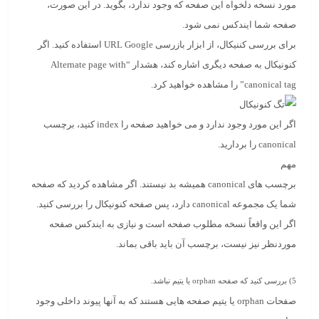
مورد نسخه دلخواه این صفحه که وجود ندارد، بگوید. در این صورت،
صفحه شما ایندکس نمی شود.
برای بررسی کننیکال، از ابزار بازرسی URL Google استفاده کنید. اگر
کنونیکال به صفحه دیگری اشاره کند، هشدار “Alternate page with
canonical tag” را مشاهده خواهید کرد.
اگر این مورد وجود ندارد و می خواهید صفحه را index کنید، برچسب
canonical را بردارید.
مهم
برچسب های canonical همیشه بد نیستند. اگر مشاهده کردید که صفحه
شما یک مجموعه canonical دارد، پس صفحه کنونیکال را بررسی کنید.
اگر این واقعاً نسخه مطلوب صفحه است و نیازی به ایندکس صفحه
موردنظر نیز نیست، برچسب آن باید باقی بماند.
5)
بررسی کنید که صفحه
orphan
یا یتیم نباشد.
صفحات orphan یا یتیم صفحه هایی هستند که به آنها پیوند داخلی وجود