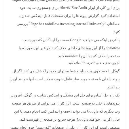
برای این کار، از ابزار Ahrefs ’Site Audit برای جستجوی سایت خود
استفاده کنید. گزارش پیوندها را برای صفحات قابل ایندکس شدن با
خطاهای “Page has nofollow incoming internal links only” بررسی
کنید.
با فرض اینکه می خواهید Google صفحه را ایندکس کند، برچسب
nofollow را از این پیوندهای داخلی حذف کنید. در غیر این صورت، یا
صفحه را حذف کنید یا آن را noindex کنید.
7)
پیوندهای داخلی “قدرتمند” اضافه کنید.
گوگل با جستجوی وب سایت شما محتوای جدید را کشف می کند. اگر از
پیوند داخلی با صفحه مورد نظر غافل شوید، ممکن است آنها نتوانند آن را
پیدا کنند.
یک راه حل آسان برای حل این مشکل و ایندکس سایت در گوگل افزودن
پیوندهای داخلی به صفحه است. این کار را می توانید از طریق هر صفحه
وب دیگری که Google می تواند crawl و ایندکس کند، انجام دهید. با این
حال، اگر می خواهید Google هرچه سریع تر صفحه را فهرست کند،
منطقی است که این کار را از یکی از صفحات “قدرتمند” خود انجام دهید.