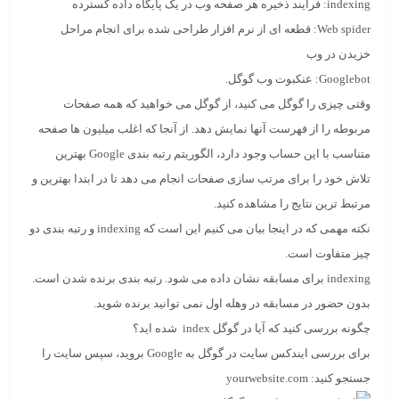
indexing
: فرآیند ذخیره هر صفحه وب در یک پایگاه داده گسترده
Web spider
: قطعه ای از نرم افزار طراحی شده برای انجام مراحل
خزیدن در وب
Googlebot
: عنکبوت وب گوگل.
وقتی چیزی را گوگل می کنید، از گوگل می خواهید که همه صفحات
مربوطه را از فهرست آنها نمایش دهد. از آنجا که اغلب میلیون ها صفحه
متناسب با این حساب وجود دارد، الگوریتم رتبه بندی Google بهترین
تلاش خود را برای مرتب سازی صفحات انجام می دهد تا در ابتدا بهترین و
مرتبط ترین نتایج را مشاهده کنید.
نکته مهمی که در اینجا بیان می کنیم این است که indexing و رتبه بندی دو
چیز متفاوت است.
indexing برای مسابقه نشان داده می شود. رتبه بندی برنده شدن است.
بدون حضور در مسابقه در وهله اول نمی توانید برنده شوید.
چگونه بررسی کنید که آیا در
گوگل
index
شده اید؟
برای بررسی ایندکس سایت در گوگل به Google بروید، سپس سایت را
جستجو کنید: yourwebsite.com