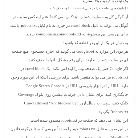
بک لینک با کیفیت بالا بسازید
1)
بلوک های
crawler
را در فایل
robots.txt
خود حذف کنید.
آیا گوگل کل وب سایت شما را ایندکس نمی کند؟ عئم ایندکس سایت در
گوگل می تواند به دلیل crawl block در چیزی به نام
فایل robots.txt
باشد.
برای بررسی این موضوع، به yourdomain.com/robots.txt بروید.
به دنبال هر یک از این دو قطعه کد باشید:
هر دوی این موارد به Googlebot می گویند که اجازه جستجوی هیچ صفحه
ای در سایت شما را ندارند. برای رفع مشکل، آنها را حذف کنید.
اگر Google حتی یک صفحه وب را ایندکس نکند، یک crawl block در
robots.txt نیز می تواند مقصر باشد. برای بررسی اینکه آیا این مورد وجود
دارد، URL را در ابزار بازرسی URL در Google Search Console
جایگذاری کنید. برای نشان دادن جزئیات بیشتر، روی بلوک Coverage
کلیک کنید، سپس به دنبال ارور “Crawl allowed? No: blocked by
robots.txt” بگردید.
این نشان می دهد که صفحه در robots.txt مسدود شده است.
در این صورت، فایل robots.txt خود را مجدداً بررسی کنید تا هرگونه قانون
“disallow” مربوط به صفحه یا زیرمجموعه مربوطه را بررسی کنید.