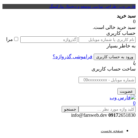
فارس وب | طراحی سایت، توسعه و دیجیتال مارکتینگ
سبد خرید
0
سبد خرید خالی است.
حساب کاربری
مرا
به خاطر بسپار
فراموشی گذرواژه؟
یا
ساخت حساب کاربری
0
جستجو
0917
2651830 info@farsweb.dev
صفحه نخست