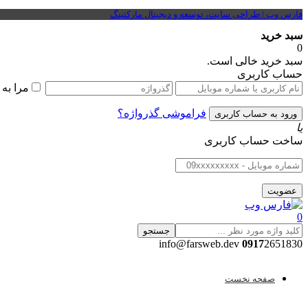
فارس وب | طراحی سایت، توسعه و دیجیتال مارکتینگ
سبد خرید
0
سبد خرید خالی است.
حساب کاربری
مرا به
فراموشی گذرواژه؟
یا
ساخت حساب کاربری
0
جستجو
0917
2651830 info@farsweb.dev
صفحه نخست