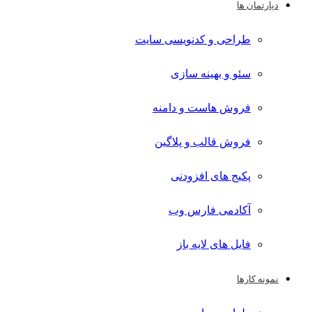
دپارتمان ها
طراحی و کدنویسی سایت
سئو و بهینه سازی
فروش هاست و دامنه
فروش قالب و پلاگین
پکیج های افزودنی
آکادمی فارس وب
فایل های لایه باز
نمونه کارها