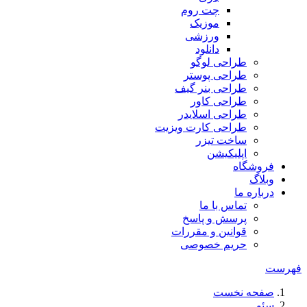
چت روم
موزیک
ورزشی
دانلود
طراحی لوگو
طراحی پوستر
طراحی بنر گیف
طراحی کاور
طراحی اسلایدر
طراحی کارت ویزیت
ساخت تیزر
اپلیکیشن
فروشگاه
وبلاگ
درباره ما
تماس با ما
پرسش و پاسخ
قوانین و مقررات
حریم خصوصی
فهرست
صفحه نخست
سئو