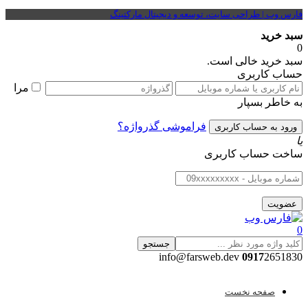
فارس وب | طراحی سایت، توسعه و دیجیتال مارکتینگ
سبد خرید
0
سبد خرید خالی است.
حساب کاربری
مرا
به خاطر بسپار
فراموشی گذرواژه؟
یا
ساخت حساب کاربری
0
جستجو
0917
2651830 info@farsweb.dev
صفحه نخست