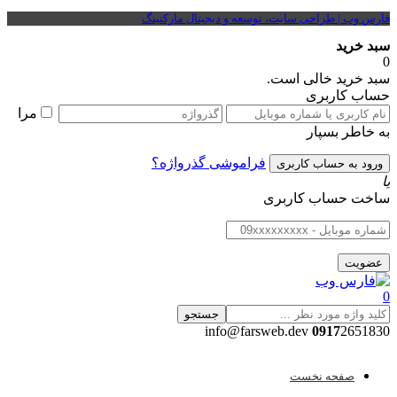
فارس وب | طراحی سایت، توسعه و دیجیتال مارکتینگ
سبد خرید
0
سبد خرید خالی است.
حساب کاربری
مرا
به خاطر بسپار
فراموشی گذرواژه؟
یا
ساخت حساب کاربری
0
جستجو
0917
2651830 info@farsweb.dev
صفحه نخست