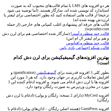
هر دو افزونه های LMS با تمام قالب‌های محبوب که به صورت
استاندارد کد نویسی شده‌ اند، سازگار هستند. (اما توصیه می ‌شود
ترجیحا از قالب ‌هایی استفاده کنید که بطور اختصاصی برای لیفتر یا
لرن‌دش بهینه شده‌ اند)
قالب‌ های حرفه‌ ای پیشنهادی اغلب کمپانی‌ های خارجی (از جمله
wpcrafter.com):
قالب چند منظوره آسترا
(سازگار شده اختصاصی هم برای لرن دش
و هم برای لیفتر ال ام اس)
قالب چند منظوره اقیانوس
قالب شبکه اجتماعی بادی باس
بهترین افزونه‌های گیمیفیکیشن برای لرن دش کدام
است؟
بطور کلی 3 افزونه قدرتمند برای
گیمیفیکیشن
(gamification) و
افزایش تعاملات کاربری در جهان وجود دارد. که هر 3 مورد این
افزونه ها با لرن دش ادغام می ‌شوند. و افزونه ادغام کننده این 3
مورد در مخزن وردپرس به صورت رایگان وجود دارد.
افزونه MyCred (دارای 2 نسخه: رایگان و پولی) (ادغام با لرن دش
رایگان)
افزونه GamiPress (هسته اصلی رایگان – ادان‌های پولی) (ادغام با