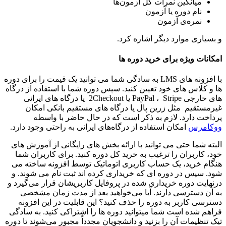
میانگین نمرات کل آزمون‌ها
نام دوره یا آزمون
نمره‌ی آزمون
و بسیاری موارد دیگر اشاره کرد.
امکانات ویژه برای خرید دوره ها
با افزونه های LMS به سادگی شما می توانید یک قیمت را برای دوره
ها و کلاس های خود تعیین کنید. سپس دوره شما با استفاده از درگاه‌
های خارجی PayPal ، Stripe یا 2Checkout یا درگاه‌ های ایرانی
غیرمستقیم مثل زرین پال یا درگاه‎ های مستقیم بانکی امکان
پرداخت دارد. لازم به ذکر است که در حال حاضر با واسطه
ووکامرس
امکان استفاده از درگاه‌های ایرانی به راحتی وجود دارد.
البته شما حتی می ‌توانید با ارائه بخش‌ های رایگانی از آموزش‌ های
خود، کاربران را ترغیب به خرید کل دوره کنید. برای کاربران شما
هنگام خرید، یک حساب کاربری اتوماتیک توسط افزونه ساخته می
‌شود. سپس در دوره‌ ای که خریداری کرده‌ اند ثبت نام می ‌شوند. و
درنهایت دوره خریداری شده در پروفایل کاربریشان قرار می‌گیرد و
به آن دسترسی دارند. آیا می‌خواهید بعد از مدت زمان مشخصی
دسترسی کاربر به دوره را حذف کنید؟ این قابلیت در این افزونه
فراهم شده است شما میتوانید دوره‌ ها را اشتراکی کنید. به سادگی
تیک تنظیمات آن را بزنید و دانشجویان مجدداً مجبور می‌شوند تا دوره