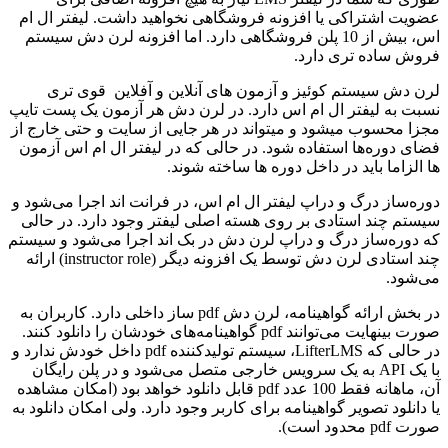
عضویت اشتراکی یا افزونه فروشگاهی نخواهید داشت. لیفتر ال ام
اس، بیش از 10 پلن فروشگاهی دارد. اما افزونه لرن‌ دش سیستم
فروش ساده‌ تری دارد.
لرن دش سیستم کوئیز و آزمون های آنلاین و آفلاین قوی ‌تری
نسبت به لیفتر ال ام اس دارد. در لرن دش هر آزمون یک پست تایپ
مجزا محسوب میشود و میتواند در هر جایی از سایت و حتی خارج از
فضای دوره‌ها استفاده شود. در حالی که در لیفتر ال ام اس آزمون‌
ها الزاما باید در داخل دوره‌ ها ساخته شوند.
دوره‌ساز درگ و دراپ لیفتر ال ام اس، در فرانت اند اجرا می‌شود و
سیستم چند استادی بر روی هسته اصلی لیفتر وجود دارد. در حالی
که دوره‌ساز درگ و دراپ لرن دش در بک اند اجرا می‌شود و سیستم
چند استادی لرن دش توسط یک افزونه دیگر (instructor role) ارائه
می‌شود.
در بخش ارائه گواهینامه، لرن دش pdf ساز داخلی دارد. کاربران به
صورت بینهایت می‌توانند pdf گواهینامه‌های خودشان را دانلود کنند.
در حالی که LifterLMS، سیستم تولیدکننده pdf داخل خودش ندارد و
با یک API به یک سرویس خارجی متصل می‌شود و در پلن رایگان
آن، ماهانه فقط 100 عدد pdf قابل دانلود خواهد بود (امکان مشاهده
یا دانلود تصویر گواهینامه برای کاربر وجود دارد. ولی امکان دانلود به
صورت pdf محدود است).