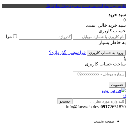
فارس وب | طراحی سایت، توسعه و دیجیتال مارکتینگ
سبد خرید
0
سبد خرید خالی است.
حساب کاربری
مرا
به خاطر بسپار
فراموشی گذرواژه؟
یا
ساخت حساب کاربری
0
جستجو
0917
2651830 info@farsweb.dev
صفحه نخست