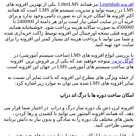
افزونه Learndash
نیز همانند LifterLMS یکی از بهترین افزونه های
LMS در زمینه تولید و مدیریت سیستم های LMS است که همانند
اکثر افزونه ها امکان خرید آن به صورت دائمی وجود ندارد و برای
خرید آن در سایت اصلی نیاز است برای هر دامنه از 2400000 تا
4500000 به صورت سالانه هزینه پرداخت شود. خوشبختانه همانند
افزونه قبلی نسخه اورجینال این افزونه توسط ژاکت خریداری شده
و شما می توانید با پرداخت هزینه ای بسیار کمتر این افزونه را برای
سایت خود تهیه کنید.
با بررسی انواع افزونه های LMS (ساخت سیستم آموزشی) در
گوگل ترندز
متوجه خواهید شد که یکی از پر فروش ترین افزونه
های ساخت سیستم های آموزشی LMS در جهان این افزونه است.
از جمله ویژگی های مطرح این افزونه که باعث تمایز آن نسبت به
سایر افزونه های LMS شده می توان به موارد زیر اشاره کرد:
امکان ساخت دوره ها با درگ اند دراپ
افزونه لرن‌ دَش یک دوره‌ ساز درگ و دراپ در اختیار شما قرار می‌
دهد، که همانند افزونه المنتور می توانید با کشیدن و رها کردن ،
بخش‌ های مختلف یک دوره را به سادگی و بدون نیاز به دانش برنامه
نویسی طراحی کنید.
این قابلیت به شما امکان می دهد تا بتوانید دوره‌ های چند بخشی و