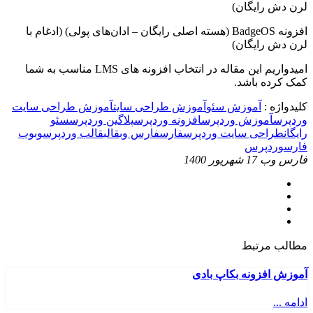
لرن دش رایگان)
افزونه BadgeOS (هسته اصلی رایگان – ادان‌های پولی) (ادغام با
لرن دش رایگان)
امیدواریم این مقاله در انتخاب افزونه های LMS مناسب به شما
کمک کرده باشد.
کلیدواژه :
آموزش سئو
آموزش طراحی سایت
آموزش طراحی سایت
وردپرس
آموزش وردپرس
افزونه وردپرس
پلاگین وردپرس
سئو
رایگان
طراحی سایت وردپرس
فارس
فارس وب
قالب
قالب وردپرس
وب
وب
فارس
وردپرس
فارس وب
17 شهریور 1400
مطالب مرتبط
آموزش افزونه بکاپ بادی
ادامه ...