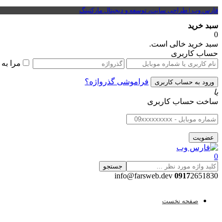
فارس وب | طراحی سایت، توسعه و دیجیتال مارکتینگ
سبد خرید
0
سبد خرید خالی است.
حساب کاربری
مرا به
فراموشی گذرواژه؟
یا
ساخت حساب کاربری
0
جستجو
0917
2651830 info@farsweb.dev
صفحه نخست