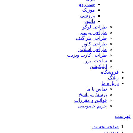
چت روم
موزیک
ورزشی
دانلود
طراحی لوگو
طراحی پوستر
طراحی بنر گیف
طراحی کاور
طراحی اسلایدر
طراحی کارت ویزیت
ساخت تیزر
اپلیکیشن
فروشگاه
وبلاگ
درباره ما
تماس با ما
پرسش و پاسخ
قوانین و مقررات
حریم خصوصی
فهرست
صفحه نخست
وردپرس