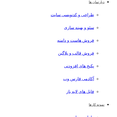
دپارتمان ها
طراحی و کدنویسی سایت
سئو و بهینه سازی
فروش هاست و دامنه
فروش قالب و پلاگین
پکیج های افزودنی
آکادمی فارس وب
فایل های لایه باز
نمونه کارها