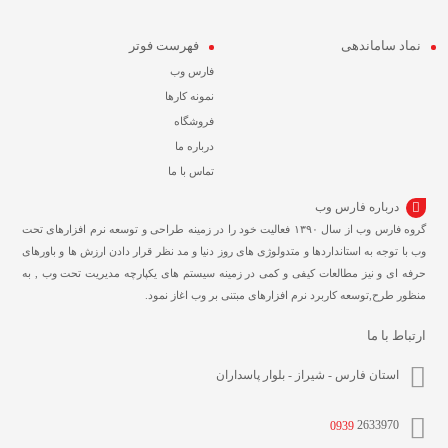
نماد ساماندهی
فهرست فوتر
فارس وب
نمونه کارها
فروشگاه
درباره ما
تماس با ما
درباره فارس وب
گروه فارس وب از سال ۱۳۹۰ فعالیت خود را در زمینه طراحی و توسعه نرم افزارهای تحت
وب با توجه به استانداردها و متدولوژی های روز دنیا و مد نظر قرار دادن ارزش ها و باورهای
حرفه ای و نیز مطالعات کیفی و کمی در زمینه سیستم های یکپارچه مدیریت تحت وب , به
منظور طرح,توسعه کاربرد نرم افزارهای مبتنی بر وب اغاز نمود.
ارتباط با ما
استان فارس - شیراز - بلوار پاسداران
0939
2633970