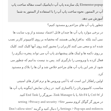
Elementor popup یک سازنده پاپ آپ داینامیک است مقاله
ساخت پاپ
آپ در المنتور
، نحوه ساخت پاپ آپ را با استفاده از المنتور به شما
آموزش می دهد.
چطور پاپ آپ های مزاحم رو مسدود کنیم؟
در برخی موارد پاپ آپ ها چندان قابل اعتماد نیستند و از وب سایت ها
نمی آیند بلکه بدافزارهایی هستند که مخفیانه بر روی کامپیوتر کاربر نصب
شده اند و سعی می کنند کاربران را مجبور کنند روی آنها کلیک کنند. کلیک
بر روی دکمه ها و لینک های پیشنهادی پاپ آپ می تواند پنجره دیگری را
فعال کرده یا ویروسی را بارگیری کند. پس بد نیست بدانیم که چطور می
شود از شر این پاپ آپ های مزاحم خلاص شد و آن ها را بلاک و مسدود
کرد.
اولین راهکار این است که با آنتی ویروس ها و نرم افزار های امنیتی
مناسب، کامپیوترتان را پاکسازی کنید. در زمان نمایش اینگونه پاپ آپ ها
از Ctrl-W یا Alt-F4 یا با Task Manager، مرورگر را
End Task
کنید.
در مرور گر گوگل کروم مسیر setting >Privacy and security >Site
Settings > Pop-ups and redirects را دنبال کنید و گزینه “
Don’t allow sites