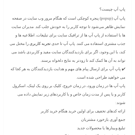
پاپ آپ چیست؟
پاپ آپ
(popup)
پنجره کوچکی است که هنگام مرور وب سایت
در صفحه
نمایش ظاهر می‌شود
تا توجه کاربر را به خودش جلب کند
. مدیران سایت
ها با استفاده از پاپ آپ ها از ترافیک سایت برای تبلیغات، اطلاعیه ها و
جذب مشتری استفاده می کنند. پاپ آپ تا حدی
تجربه کاربری
را مختل می
کند، با این وجود، اگر برای بازدیدکنندگان سایت مفید و کاربردی باشد می
تواند به آن ها کمک کند تا زودتر به نتایج دلخواه برسند.
✔️ پاپ آپ برای ارسال پیام های مهم و هدایت بازدیدکنندگان به هر کجا که
می خواهید طراحی شده است.
پاپ آپ ها در
زمان ورود
، در
زمان خروج
،
کلیک بر روی یک لینک
،
اسکرول
کاربر و یا پس از مدت
زمان خاص
و با کاربردهای زیر نمایش داده می
شوند:
ارائه کدهای تخفیف برای اولین خرید هنگام خرید کاربر
جمع آوری بازخورد مشتریان
تبلیغ وبینارها یا محصولات جدید