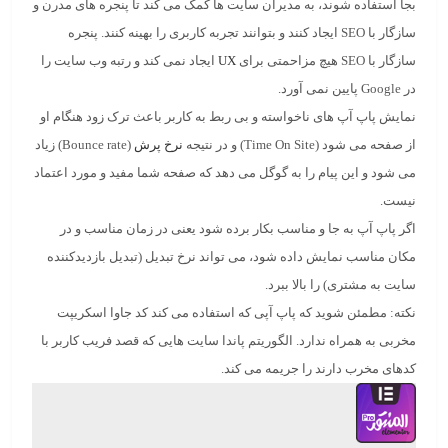
بجا استفاده شوند، به مدیران سایت ها کمک می کند تا پنجره های مدرن و
سازگار با SEO ایجاد کنند و بتوانند
تجربه کاربری
را بهینه کنند. پنجره
سازگار با SEO هیچ مزاحمتی برای
UX
ایجاد نمی کند و رتبه وب سایت را
در Google پایین نمی آورد.
نمایش پاپ آپ های ناخواسته و بی ربط به کاربر باعث ترک زود هنگام او
از صفحه می شود (Time On Site) و در نتیجه
نرخ پرش
(Bounce rate) زیاد
می شود و این پیام را به گوگل می دهد که صفحه شما مفید و مورد اعتماد
نیست.
اگر پاپ آپ به جا و مناسب بکار برده شود یعنی در زمان مناسب و در
مکان مناسب نمایش داده شود، می تواند
نرخ تبدیل
(تبدیل بازدید‌کننده
سایت به مشتری) را بالا ببرد.
نکته: مطمئن شوید که پاپ آپی که استفاده می کند کد جاوا اسکریپت
مخربی به همراه ندارد. الگوریتم پاندا سایت هایی که قصد فریب کاربر با
کدهای مخرب دارند را جریمه می کند.