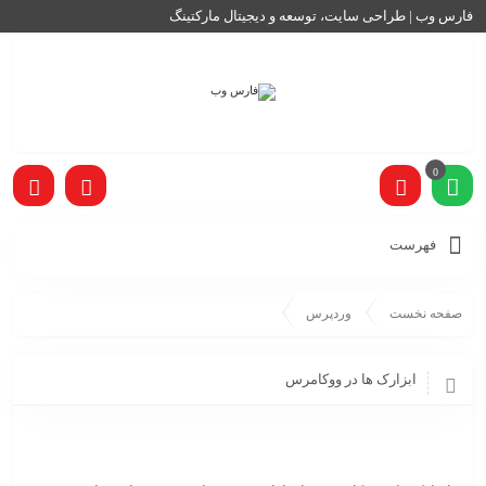
فارس وب | طراحی سایت، توسعه و دیجیتال مارکتینگ
0
فهرست
صفحه نخست
وردپرس
ابزارک ها در ووکامرس