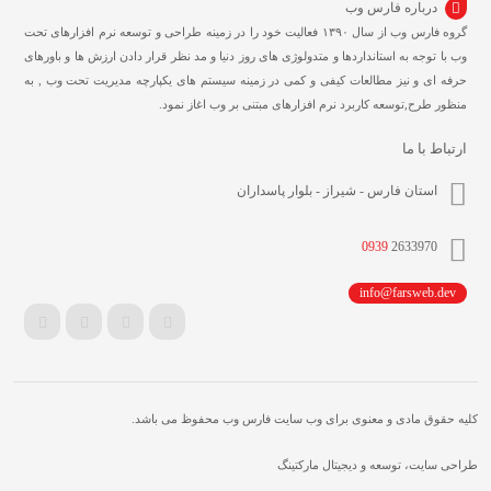
درباره فارس وب
گروه فارس وب از سال ۱۳۹۰ فعالیت خود را در زمینه طراحی و توسعه نرم افزارهای تحت
وب با توجه به استانداردها و متدولوژی های روز دنیا و مد نظر قرار دادن ارزش ها و باورهای
حرفه ای و نیز مطالعات کیفی و کمی در زمینه سیستم های یکپارچه مدیریت تحت وب , به
منظور طرح,توسعه کاربرد نرم افزارهای مبتنی بر وب اغاز نمود.
ارتباط با ما
استان فارس - شیراز - بلوار پاسداران
0939
2633970
info@farsweb.dev
کلیه حقوق مادی و معنوی برای وب سایت فارس وب محفوظ می باشد.
طراحی سایت، توسعه و دیجیتال مارکتینگ