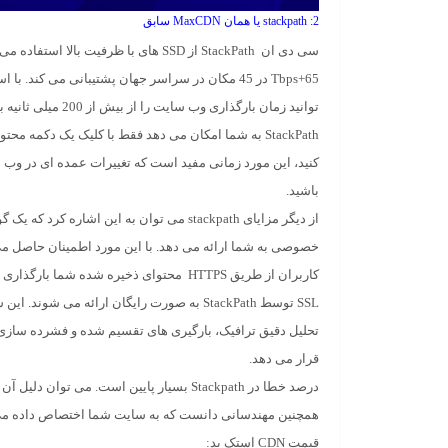
2: stackpath یا همان MaxCDN سابق
سی دی ان
StackPath
از SSD های با ظرفیت بالا استفاده م
65+Tbps در 45 مکان در سراسر جهان پشتیبانی می کند. با استفاده از
توانید زمان بارگذاری وب سایت را از بیش از 200 میلی ثانیه به فقط 20 کاهش دهید.
StackPath
به شما امکان می دهد فقط با کلیک یک دکمه محتوا
کنید، این مورد زمانی مفید است که تغییرات عمده ای در وب 
باشید.
از دیگر مزایای
stackpath
خصوصی به شما ارائه می دهد. با این مورد اطمینان حاصل می 
کاربران از طریق HTTPS محتوای ذخیره شده شما ب
SSL توسط
StackPath
به صورت رایگان ارائه می شوند. این 
قرار می دهد.
درصد خطا در Stackpath بسیار پایین است. می توان 
همچنین مهندسانی دانست که به سایت شما اختصاص داده م
قیمت CDN استک پد: