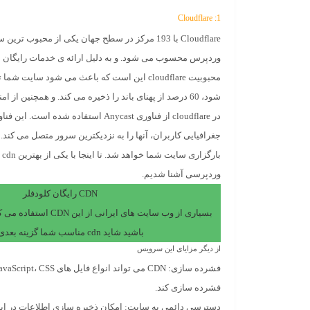
1: Cloudflare
Cloudflare
با 193 مرکز در سطح جهان یکی از محبوب ترین سرویس های
وردپرس محسوب می شود. و به دلیل ارائه ی خدمات رایگان م
محبوبیت
cloudflare
این است که باعث می شود سایت شما تا د
شود، 60 درصد از پهنای باند را ذخیره می کند. و همچنین از امنیت بالایی برخوردار است.
در
cloudflare
از فناوری Anycast استفاده شده است.
جغرافیایی کاربران، آنها را به نزدیکترین سرور متصل می کند.
بار
وردپرسی آشنا شدیم.
CDN رایگان کلودفلر
بسیاری از وب سایت های ایرانی
باشید شاید cdn مناسب شما گزینه بعدی باشد!
از دیگر مزایای این سرویس
فشرده سازی
:
CDN
فشرده سازی کند.
دسترسی دائمی به سایت
: امکان ذخیره سازی اطلاعات در ا