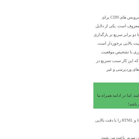
CDN
برای
عروف است. یکی از دلایل
و برابر سریع تر بارگذاری
 این فناوری با تشخیص موقعیت
 که این کار سبب تسریع در
گزاری سایت شما خواهد شد. تا اینجا با یکی از بهترین cdn های وردپرسی و غیر
 از این CDN استفاده می کنند. اما در ادامه همراه ما
می تواند انواع فایل های JavaScript، CSS و HTML را با دقت بالایی
ین سرور باعث می شود