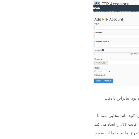
FileZil مورد نیاز خواهد بود. بنابراین با دقت
نت FTP در این فیلد وارد کنید. نام انتخابی شما با
 می کند.
کلمه عبور دلخواه را برای FTP را در فیلد password درج نمایید. حتما از پسورد