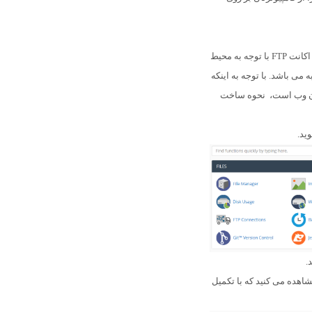
قبل از شروه آموزش fileZilla اکانت ftp بسازید. روش ایجاد اکانت FTP با توجه به محیط
می باشد. با توجه به اینکه
بران وب است، نحوه ساخت
شاهده می کنید که با تکمیل