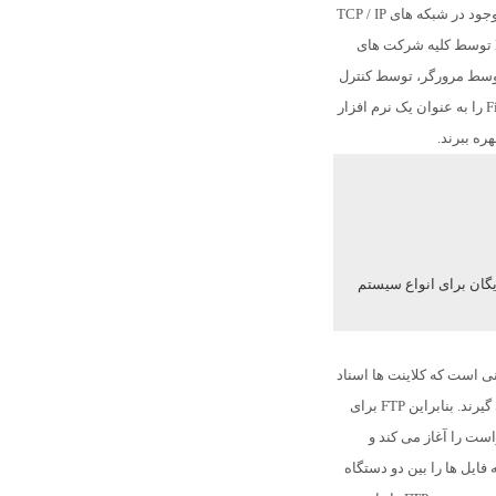
کنند. FTP نیز شامل مجموعه قوانینی است که دستگاه های موجود در شبکه های TCP / IP
(اینترنت) می توانند از آن برای انتقال فایل استفاده کنند. FTP توسط کلیه شرکت های
 توسط مرورگر، توسط کنترل
را به عنوان یک نرم افزار
ره ببرند.
صورت رایگان برای انواع سیستم
نی است که کلاینت ها اسناد
را درخواست کرده و سپس توسط سرور در دسترس قرار می گیرند. بنابراین FTP برای
واست را آغاز می کند و
ایل ها را بین دو دستگاه