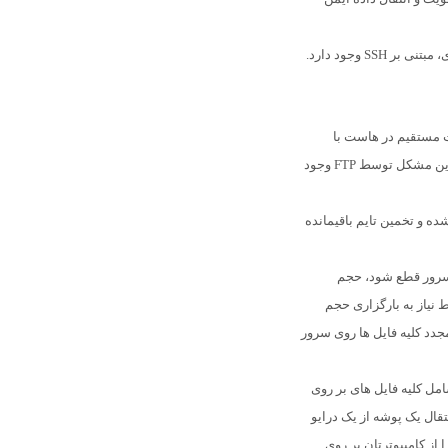
همچنین در FTP یک گزینه به عنوان جایگزین حالت انتقال عادی، مبتنی بر SSH وجود دارد.
ت مستقیم در هاست با
محدودیت هایی جهت سایز فایل آپلود شده مواجه است، اما این مشکل توسط FTP وجود
ده و تخمین تایم باقیمانده
ارتباط نرم افزار با سرور قطع شود، حجم
 نیاز به بارگزاری حجم
جدد کلیه فایل ها روی سرور
مل کلیه فایل های بر روی
تقال یک پوشه از یک درایو
 از کامپیوترتان بر روی