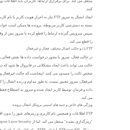
کنند.
ایجاد اتصال به سرور FTP نیاز به احراز هویت کاربر ب
بسته به دسترسی کاربر مربوطه، پرونده ها ممکن است خوانده
سپس سرویس گیرنده ارتباط را قطع کرده یا سرور پس از و
را قطع می کند.
FTP با دو حالت اتصال مختلف: فعال و غیرفعال
در حالت فعال، سرور با مجوز درخواست داده ها نقش فعالی را 
حالت می تواند باعث ایجاد مشکلاتی در فایروال ها شود که 
شخص ثالث را مسدود می کنند. اینجاست که حالت غیرفعال و
غیرفعال، سرور مجبور نیست به طور مداوم و زنده اتصال را کنت
داده و فرمان توسط کاربر ایجاد شده و سرور به اصطلاح فقط
می کند.
ویژگی های خاص و جنبه های امنیتی پروتکل انتقال پرونده
FTP اطلاعات و همچنین نام کاربری و رمزهای عبور را بدون
پروتکل FTP over SSL یا همان FTPS برای اط