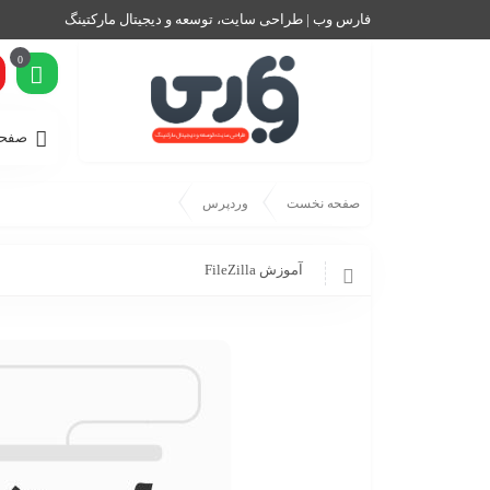
فارس وب | طراحی سایت، توسعه و دیجیتال مارکتینگ
0
صفحه
صفحه نخست
وردپرس
آموزش FileZilla