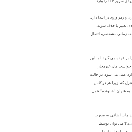
منتقل می کند. برای برقراری ارتباط، کاربران باید اطلاعات ورودی سرور FTP را وارد
ا نام کاربری و رمز ورود در ابتدا دارد.
، تغییر یا حذف شوند.
قفه زمانی مشخصی، اتصال
بر عهده می گیرد. اما این
درخواست های غیرمجاز
ارد عمل می شود. در حالت
رل کند زیرا هر دو کانال
 به عنوان “شنونده” عمل
 اقدامات اضافی به صورت
“رمزگذاری نشده” منتقل می کند. اما از Transport Layer Security می توان توسط
مینان از احراز هویت و انتقال داده ایمن