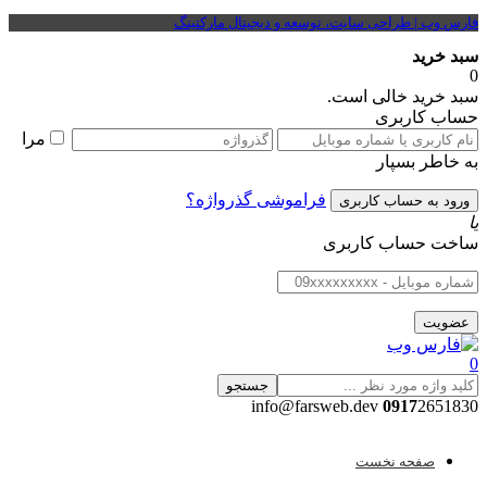
فارس وب | طراحی سایت، توسعه و دیجیتال مارکتینگ
سبد خرید
0
سبد خرید خالی است.
حساب کاربری
مرا
به خاطر بسپار
فراموشی گذرواژه؟
یا
ساخت حساب کاربری
0
جستجو
0917
2651830 info@farsweb.dev
صفحه نخست