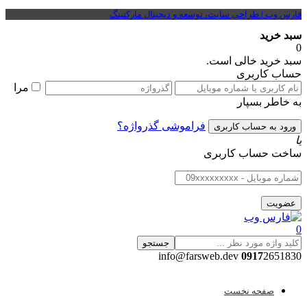
فارس وب | طراحی سایت، توسعه و دیجیتال مارکتینگ
سبد خرید
0
سبد خرید خالی است.
حساب کاربری
مرا
به خاطر بسپار
فراموشی گذرواژه؟
یا
ساخت حساب کاربری
0
جستجو
0917
2651830 info@farsweb.dev
صفحه نخست