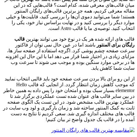
میان قالب‌های معرفی شده، کدام است؟ قالب‌هایی که در این
مقاله معرفی کردیم، همه جز برترین قالب‌های رایگان المنتور
هستند! شما می‌توانید دموی آن‌ها را بررسی کنید، قابلیت‌ها و خیلی
موارد دیگر را بررسی کنید و در نهایت براساس نیاز خود، یکی را
انتخاب کنید. توصیه‌ی ما یا
قالب Astro است.
قالب های ارائه شده هر یک در نوع خود می توانند بهترین
قالب
رایگان برای المنتور
باشند اما در عین حال نمی توان از فاکتور
سرعت صفحه چشم پوشی کرد. اگرچه استفاده از صفحه ساز ها،
مزایای زیادی در اختیار شما قرار می دهد اما با این حال این افزونه
ها در برخی موارد سنگین بوده و موجب می شوند تا سرعت وب
سایت شما کاهش یابد.
از این رو برای بالا بردن سرعت صفحه خود باید قالبی انتخاب نمایید
که موجب کاهش زمان انتظار گردد. از انجایی که قالب Hello
elementor بسیار سبک بوده و امتحان خود را پس داده به همین خاطر
در بین سایر قالب های عنوان شده تست عملکردی برگزار شد تا
عملکرد بهترین قالب مشخص شود. در این تست یک الگوی صفحه
ثابت به کمک المنتور ساخته شد و زمان بارگیری و لود وب سایت در
قالب های مختلف اندازه گیری شد. سعی کردیم تا نتایج به دست
آمده را در قالب یک جدول واضح تر بیان کنیم!