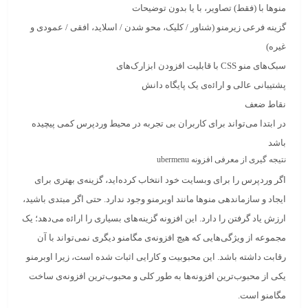
منوها با (فقط) تصاویر، با یا بدون توضیحات
گزینه فرعی زیرمنو (شناور / کلیک، محو شدن / اسلاید، افقی / عمودی و
غیره)
سبک‌های منو CSS با قابلیت افزودن ابزارک‌های
پشتیبانی عالی و اراﺋه‌ی یک پایگاه دانش
نقاط ضعف
در ابتدا می‌تواند برای کاربران بی تجربه در محیط وردپرس کمی ‌پیچیده
باشد
نتیجه گیری از معرفی افزونه ubermenu
اگر وردپرس را برای وبسایت خود انتخاب کرده‌اید، گزینه‌ی بهتری برای
ایجاد و سازماندهی منوها مانند اوبرمنو وجود ندارد. حتی اگر مبتدی باشید،
ارزش یاد گرفتن را دارد. این افزونه گزینه‌های بسیاری را اراﺋه می‌دهد؛ یک
مجموعه از ویژگی‌هایی که هیچ افزونه‌ی مگامنو دیگری نمی‌تواند با آن
رقابت داشته باشد. این محبوبیت و کارایی اثبات شده است، زیرا اوبرمنو
یکی از محبوب‌ترین افزونه‌ها به طور کلی و محبوب‌ترین افزونه‌ی ساخت
مگامنو است.