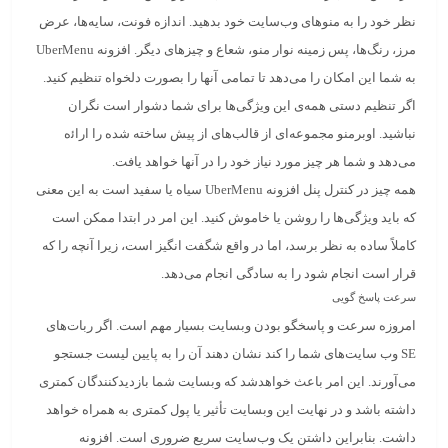
نظر خود را به منوهای وب‌سایت خود بدهید. اندازه فونت، سایه‌ها، عرض
مرز، رنگ‌ها، پس زمینه نوار منو، شعاع و چیزهای دیگر. افزونه UberMenu
به شما این امکان را می‌دهد تا تمامی ‌آنها را بصورت دلخواه تنظیم کنید.
اگر تنظیم دستی همه‌ی این ویژگی‌ها برای شما دشوار است نگران
نباشید. اوبرمنو مجموعه‌ای از قالب‌های از پیش ساخته شده را اراﺋه
می‌دهد و شما هر چیز مورد نیاز خود را در آنها خواهد یافت.
همه چیز در کنترل پنل افزونه UberMenu سیاه یا سفید است به این معنی
که باید ویژگی‌ها را روشن یا خاموش کنید. این امر در ابتدا ممکن است
کاملاً ساده به نظر برسد، اما در واقع شگفت انگیز است، زیرا آنچه را که
قرار است انجام شود را به سادگی انجام می‌دهد.
سرعت پاسخ گویی
امروزه سرعت و پاسخگو بودن وبسایت بسیار مهم است. اگر ربات‌های
SE وب سایت‌های شما را کند نشان دهند آن را به پایین لیست جستجو
می‌آورند. این امر باعث خواهدشد که وبسایت شما بازدیدکنندگان کمتری
داشته باشد و در نهایت این وبسایت تأثیر یا پول کمتری به همراه خواهد
داشت. بنابراین داشتن یک وب‌سایت سریع ضروری است. افزونه