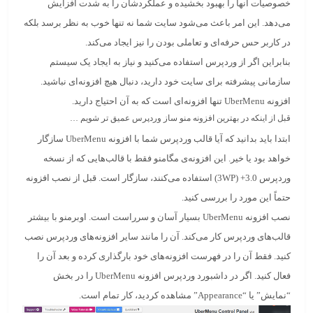
خصوصیات آنها را بهبود بخشیده و عملکردشان را به شدت افزایش
می‌دهد. این امر باعث می‌شود سایت شما نه تنها خوب به نظر برسد بلکه
در کاربر حس حرفه‌ای و تعاملی بودن را نیز ایجاد می‌کند.
بنابراین اگر از وردپرس استفاده می‌کنید و نیاز به ایجاد یک سیستم
سازمانی پیشرفته برای سایت خود دارید، دنبال هیچ افزونه‌ای نباشید.
افزونه UberMenu تنها افزونه‌ای است که به آن احتیاج دارید.
قبل از اینکه در بهترین افزونه منو ساز وردپرس عمیق تر شویم …
ابتدا باید بدانید که آیا قالب وردپرس شما با افزونه UberMenu سازگار
خواهد بود یا خیر. این افزونه‌ی مگامنو فقط با قالب‌هایی که از نسخه
وردپرس 3.0+ (3WP) استفاده می‌کنند، سازگار است. قبل از نصب افزونه
حتماً این مورد را بررسی کنید.
نصب افزونه UberMenu بسیار آسان و سرراست است. اوبرمنو با بیشتر
قالب‌های وردپرس کار می‌‌کند. آن را مانند سایر افزونه‌های وردپرس نصب
کنید. فقط آن را در فهرست افزونه‌های خود بارگذاری کرده و بعد آن را
فعال کنید. اگر در داشبورد وردپرس افزونه UberMenu را در بخش
“نمایش” یا “Appearance” مشاهده کردید، کار تمام است.