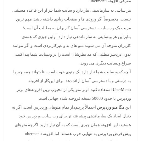
معرفی افزونه ubermenu
هر سایتی به سازماندهی نیاز دارد و سایت شما نیز از این قاعده مستثنی
نیست. مخصوصاً اگر ورودی‌ ها و صفحات زیادی داشته باشد. مهم ترین
مزیت یک وب‌سایت، دسترسی آسان کاربران به مطالب آن است؛
بنابراین هر وبسایتی به سازماندهی نیاز دارد. اولین چیزی که همه‌ی
کاربران متوجه آن می‌ شوند منو های بد و غیرکاربردی است و اگر نتوانند
بدون دردسر مطلبی که مد نظرشان است را در وبسایت شما پیدا کنند،
سراغ وبسایت دیگری می‌ روند.
آنچه که وبسایت شما نیاز دارد یک منوی خوب است، تا بتواند همه چیز را
به درستی و با دسترسی آسان اراﺋه دهد. برای این‌کار از
افزونه
UberMenu
استفاده کنید. اوبر منو یکی از محبوب‌ترین افزونه‌های برتر
وردپرس با حدود 50000 نسخه فروخته شده جهانی است.
این
مگا منو وردپرس
احتمالاً پرچم‌دار تمام منوهای وردپرس است. اگر به
دنبال ایجاد یک سازماندهی پیشرفته‌ تر برای وب سایت وردپرس خود
هستید، این افزونه همان چیزی است که به آن نیاز دارید. اگرچه منوهای
پیش فرض وردپرس به تنهایی خوب هستند. اما افزونه
ubermenu