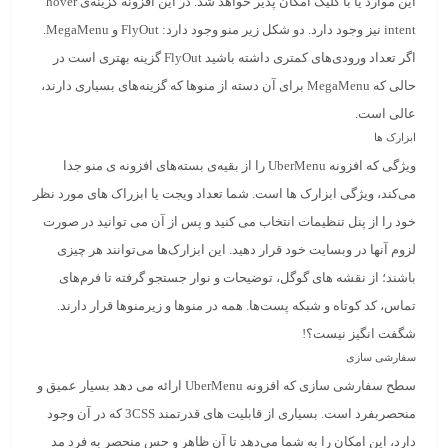
این موارد یا با کلیک امکان پذیر خواهد شد. در این افزونه گزینه‌ی hover
intent نیز وجود دارد. دو شکل زیر منو وجود دارد: FlyOut و MegaMenu.
اگر تعداد ورودی‌های کمتری داشته باشید FlyOut گزینه بهتری است در
حالی که MegaMenu برای آن دسته از منوها که گزینه‌های بسیاری دارند،
عالی است.
ابزارک ها
ویژگی‌ که افزونه UberMenu را از بقیه‌ی بسته‌های افزونه‌ ی منو جدا
می‌کند، ویژگی ابزارک‌ ها است. شما تعداد ویجت یا ابزراک‌ های مورد نظر
خود را از پنل تنظیمات انتخاب می‌ کنید و پس از آن می‌ توانید در صورت
لزوم آنها در وبسایت خود قرار دهید. این ابزارک‌ها می‌توانند هر چیزی
باشند؛ از نقشه‌ های گوگل، توضیحات و نوار جستجو گرفته تا فرم‌های
تماس، کد کوتاه و شبکه پست‌ها. همه در منوها و زیرمنوها قرار دارند.
شگفت انگیز نیست؟!
سفارشی سازی
سطح سفارشی سازی که افزونه UberMenu ارائه می‌ دهد بسیار عمیق و
منحصربفرد است. بسیاری از قابلیت‌ های قدرتمند 3CSS که در آن وجود
دارد، این امکان را به شما می‌دهد تا آن ظاهر و حس منحصر به فرد مد