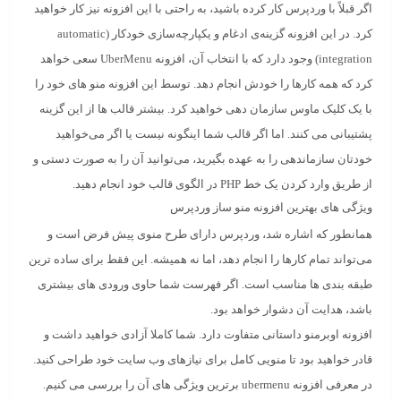
اگر قبلاً با وردپرس کار کرده باشید، به راحتی با این افزونه نیز کار خواهید
کرد. در این افزونه گزینه‌ی ادغام و یکپارچه‌سازی خودکار (automatic
integration) وجود دارد که با انتخاب آن، افزونه UberMenu سعی خواهد
کرد که همه کارها را خودش انجام دهد. توسط این افزونه منو های خود را
با یک کلیک ماوس سازمان‌ دهی خواهید کرد. بیشتر قالب‌ ها از این گزینه
پشتیبانی می‌ کنند. اما اگر قالب شما اینگونه نیست یا اگر می‌خواهید
خودتان سازماندهی را به عهده بگیرید، می‌توانید آن را به صورت دستی و
از طریق وارد کردن یک خط PHP‌ در الگوی قالب خود انجام دهید.
ویژگی‌ های بهترین افزونه منو ساز وردپرس
همانطور که اشاره شد، وردپرس دارای طرح منوی پیش فرض است و
می‌تواند تمام کارها را انجام دهد، اما نه همیشه. این فقط برای ساده‌ ترین
طبقه بندی‌ ها مناسب است. اگر فهرست شما حاوی ورودی‌ های بیشتری
باشد، هدایت آن دشوار خواهد بود.
افزونه اوبرمنو داستانی متفاوت دارد. شما کاملا آزادی خواهید داشت و
قادر خواهید بود تا منویی کامل برای نیازهای وب سایت خود طراحی کنید.
در معرفی افزونه ubermenu برترین ویژگی های آن را بررسی می کنیم.