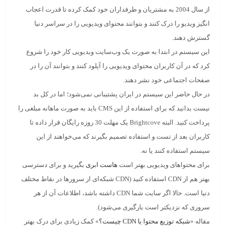
از سال 2004 به مشتریان و طرفداران خود کمک کرده تا قدرت اعجاب
انگیز ویدیو را درک کنند و بتوانند محتوای ویدیویی را در سراسر دنیا
گسترش دهند.
این سیستم در ابتدا به صورت یک وب‌سایت ویدیویی کار خود را شروع
کرد که در آن کاربران محتوای ویدیویی را آپلود کنند و بتوانند آن را در
صفحات اجتماعی خود نشر دهند.
در حال حاضر این سیستم در ایران پشتیبانی نمی‌شود؛ اما در کل بد
نیست بدانید که برای استفاده از این CMS باید به صورت ماهانه مبلغی را
پرداخت کنید. البته Brightcove یک مهلت 30 روزه رایگان قرار داده تا
کاربران بعد از تست و استفاده تصمیم بگیرند که می‌خواهند از این
سیستم استفاده کنند یا نه.
برای محتواهای ویدیویی بهتر است
هاست ابری
بگیرید و برای دسترسی
بهتر هم از CDN استفاده کنید (CDN شبکه‌ای از سرورها در نقاط مختلف
دنیا است. حالا اگر سایت شما CDN داشته باشد، اطلاعات آن از هر
سروری که نزدیکتر است بارگیری می‌شود).
مقاله «
شبکه توزیع محتوا یا CDN چیست؟
» کمک زیادی برای درک بهتر