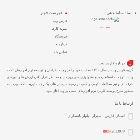
نماد ساماندهی
فهرست فوتر
فارس وب
نمونه کارها
فروشگاه
درباره ما
تماس با ما
درباره فارس وب
گروه فارس وب از سال ۱۳۹۰ فعالیت خود را در زمینه طراحی و توسعه نرم افزارهای تحت
وب با توجه به استانداردها و متدولوژی های روز دنیا و مد نظر قرار دادن ارزش ها و باورهای
حرفه ای و نیز مطالعات کیفی و کمی در زمینه سیستم های یکپارچه مدیریت تحت وب , به
منظور طرح,توسعه کاربرد نرم افزارهای مبتنی بر وب اغاز نمود.
ارتباط با ما
استان فارس - شیراز - بلوار پاسداران
0939
2633970