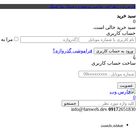
فارس وب | طراحی سایت، توسعه و دیجیتال مارکتینگ
سبد خرید
0
سبد خرید خالی است.
حساب کاربری
مرا به
فراموشی گذرواژه؟
یا
ساخت حساب کاربری
0
جستجو
0917
2651830 info@farsweb.dev
صفحه نخست