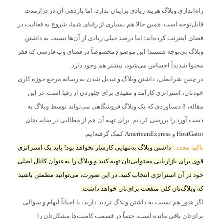
راه‌اندازی وبلاگ هزینه زیادی برایتان ندارد، اما
بازدهی آن در درازمدت
قابل‌توجه است
. همین حالا هم بسیاری از رقبای شما، شروع به فعالیت در
فضای اینترنت کرده‌اند؛ اما درصد خیلی زیادی از آن‌ها نسبت به داشتن
وبلاگ بی‌توجه هستند! این موضوع مخصوصاً در فضای وب فارسی که فقر
محتوا شدیداً احساس می‌شود، بیشتر هم وجود دارد.
در چنین شرایطی، داشتن وبلاگ و تبدیل شدن به رسانه مرجع حوزه کاری
خودتان، استراتژی کارآمد و مفیدی برای جلوزدن از رقبا است. در این
مقاله، 8 دستاوردی که یک وبلاگ فروشگاهی می‌تواند توسط وبلاگ به
دست آورد را بررسی کردیم. برای تهیه آن هم از مطالبی در سایت‌های
HostGator
و
AmericanExpress
کمک گرفته‌ایم.
تاکید مجدد:
داشتن وبلاگ به‌تنهایی کارساز نخواهد بود! باید یک استراتژی
قوی برای بازاریابی محتوایی‌تان تهیه کنید و وبلاگ را به‌عنوان کانال اصلی
خود در آن استراتژی انتخاب کنید. در این صورت، می‌توانید مطمئن باشید
که وبلاگ‌تان کلی منفعت برای‌تان خواهد داشت.
اگر هنوز هم نسبت به داشتن وبلاگ تردید دارید، یا احیاناً ابهام و سوالی
برای‌تان باقی مانده است، حتماً در قسمت کامنت‌ها مشکل‌تان را