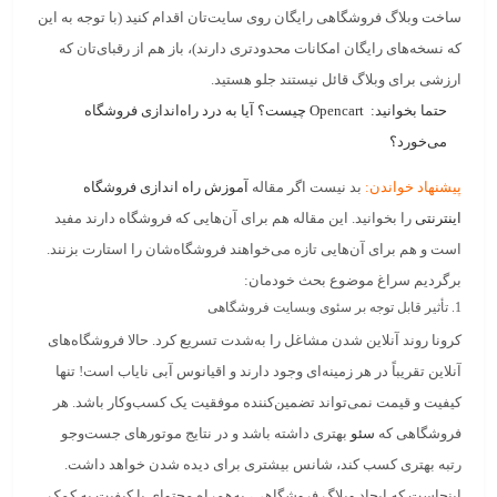
ساخت وبلاگ فروشگاهی رایگان روی سایت‌تان اقدام کنید (با توجه به این
که نسخه‌های رایگان امکانات محدودتری دارند)، باز هم از رقبای‌تان که
ارزشی برای وبلاگ قائل نیستند جلو هستید.
حتما بخوانید:
Opencart چیست؟ آیا به درد راه‌اندازی فروشگاه
می‌خورد؟
پیشنهاد خواندن:
بد نیست اگر مقاله
آموزش راه اندازی فروشگاه
اینترنتی
را بخوانید. این مقاله هم برای آن‌هایی که فروشگاه دارند مفید
است و هم برای آن‌هایی تازه می‌خواهند فروشگاه‌شان را استارت بزنند.
برگردیم سراغ موضوع بحث خودمان:
1. تأثیر قابل توجه بر سئوی وبسایت فروشگاهی
کرونا روند آنلاین شدن مشاغل را به‌شدت تسریع کرد. حالا فروشگاه‌های
آنلاین تقریباً در هر زمینه‌ای وجود دارند و اقیانوس آبی نایاب است! تنها
کیفیت و قیمت نمی‌تواند تضمین‌کننده موفقیت یک کسب‌وکار باشد. هر
فروشگاهی که
سئو
بهتری داشته باشد و در نتایج موتورهای جست‌وجو
رتبه بهتری کسب کند، شانس بیشتری برای دیده شدن خواهد داشت.
اینجاست که
ایجاد وبلاگ فروشگاهی
، به‌همراه محتوای با کیفیت به کمک