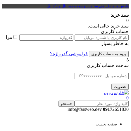
فارس وب | طراحی سایت، توسعه و دیجیتال مارکتینگ
سبد خرید
0
سبد خرید خالی است.
حساب کاربری
مرا
به خاطر بسپار
فراموشی گذرواژه؟
یا
ساخت حساب کاربری
0
جستجو
0917
2651830 info@farsweb.dev
صفحه نخست