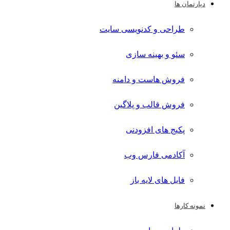
دپارتمان ها
طراحی و کدنویسی سایت
سئو و بهینه سازی
فروش هاست و دامنه
فروش قالب و پلاگین
پکیج های افزودنی
آکادمی فارس وب
فایل های لایه باز
نمونه کارها