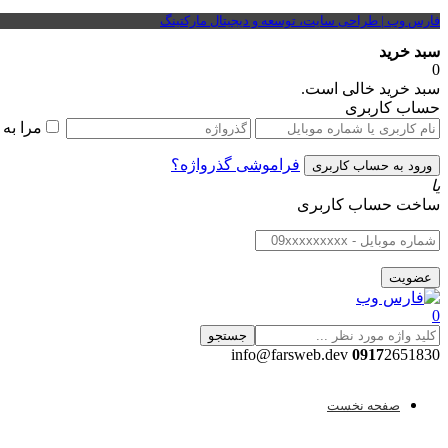
فارس وب | طراحی سایت، توسعه و دیجیتال مارکتینگ
سبد خرید
0
سبد خرید خالی است.
حساب کاربری
مرا به
فراموشی گذرواژه؟
یا
ساخت حساب کاربری
0
جستجو
0917
2651830 info@farsweb.dev
صفحه نخست