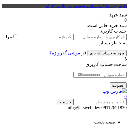
فارس وب | طراحی سایت، توسعه و دیجیتال مارکتینگ
سبد خرید
0
سبد خرید خالی است.
حساب کاربری
مرا
به خاطر بسپار
فراموشی گذرواژه؟
یا
ساخت حساب کاربری
0
جستجو
0917
2651830 info@farsweb.dev
صفحه نخست