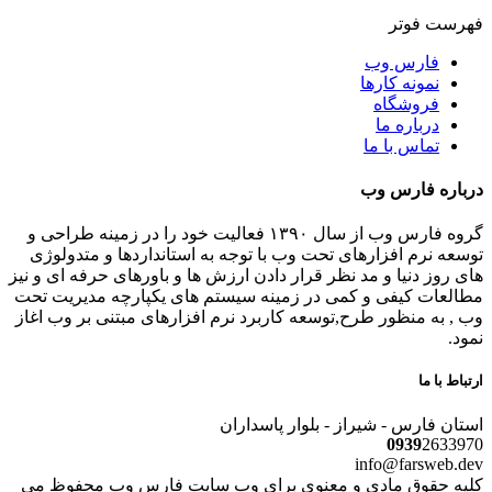
فهرست فوتر
فارس وب
نمونه کارها
فروشگاه
درباره ما
تماس با ما
درباره فارس وب
گروه فارس وب از سال ۱۳۹۰ فعالیت خود را در زمینه طراحی و
توسعه نرم افزارهای تحت وب با توجه به استانداردها و متدولوژی
های روز دنیا و مد نظر قرار دادن ارزش ها و باورهای حرفه ای و نیز
مطالعات کیفی و کمی در زمینه سیستم های یکپارچه مدیریت تحت
وب , به منظور طرح,توسعه کاربرد نرم افزارهای مبتنی بر وب اغاز
نمود.
ارتباط با ما
استان فارس - شیراز - بلوار پاسداران
0939
2633970
info@farsweb.dev
کلیه حقوق مادی و معنوی برای وب سایت فارس وب محفوظ می