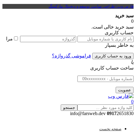
فارس وب | طراحی سایت، توسعه و دیجیتال مارکتینگ
سبد خرید
0
سبد خرید خالی است.
حساب کاربری
مرا
به خاطر بسپار
فراموشی گذرواژه؟
یا
ساخت حساب کاربری
0
جستجو
0917
2651830 info@farsweb.dev
صفحه نخست